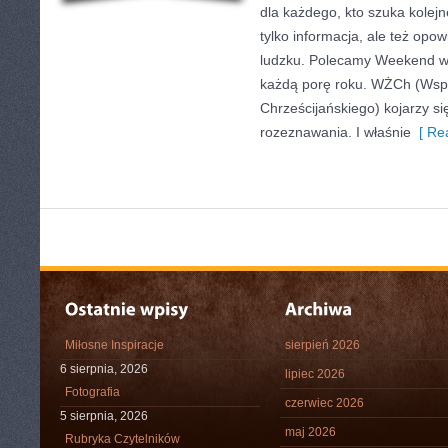
dla każdego, kto szuka kolejn
tylko informacja, ale też opow
ludzku. Polecamy Weekend w 
każdą porę roku. WŻCh (Wsp
Chrześcijańskiego) kojarzy s
rozeznawania. I właśnie
[ Rea
Miłosne Inspiracje
sierpień 2026
6 sierpnia, 2026
lipiec 2026
Fotografia
czerwiec 2026
5 sierpnia, 2026
maj 2026
Rubryka Czytelników