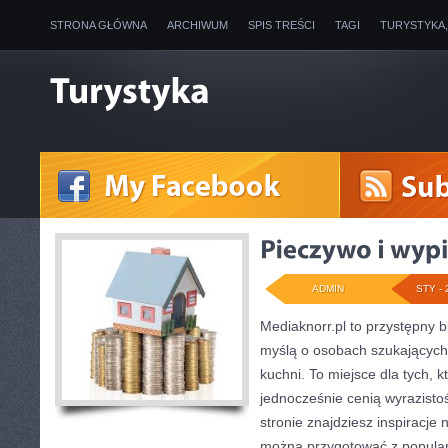
STRONA GŁÓWNA
ARCHIWUM
SPIS TREŚCI
TAGI
TURYSTYKA
ADMIN
STY - 
Mediaknorr.pl to przystępny bl
myślą o osobach szukających
kuchni. To miejsce dla tych, 
jednocześnie cenią wyrazist
stronie znajdziesz inspiracje 
można przygotować z popular