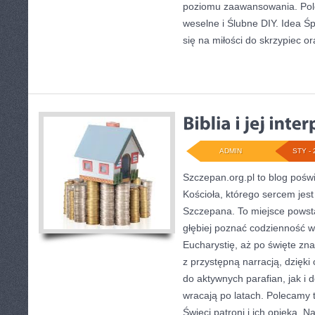
poziomu zaawansowania. Pol
weselne i Ślubne DIY. Idea Ś
się na miłości do skrzypiec or
ADMIN
STY - 
Szczepan.org.pl to blog pośw
Kościoła, którego sercem jest 
Szczepana. To miejsce powsta
głębiej poznać codzienność wi
Eucharystię, aż po święte znak
z przystępną narracją, dzięki
do aktywnych parafian, jak i d
wracają po latach. Polecamy 
Święci patroni i ich opieka. 