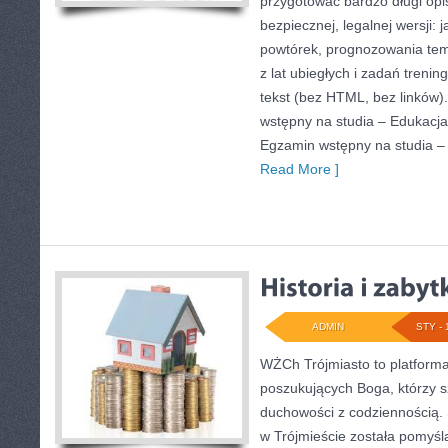
przygotować bardzo długi opi
bezpiecznej, legalnej wersji: 
powtórek, prognozowania tem
z lat ubiegłych i zadań treni
tekst (bez HTML, bez linków
wstępny na studia – Edukacja
Egzamin wstępny na studia – 
Read More ]
ADMIN
STY - 
WŻCh Trójmiasto to platform
poszukujących Boga, którzy s
duchowości z codziennością. 
w Trójmieście została pomyś