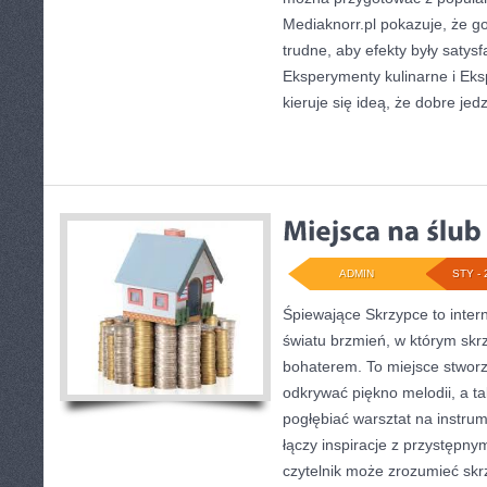
Mediaknorr.pl pokazuje, że g
trudne, aby efekty były satys
Eksperymenty kulinarne i Eks
kieruje się ideą, że dobre je
ADMIN
STY - 
Śpiewające Skrzypce to inte
światu brzmień, w którym skr
bohaterem. To miejsce stworz
odkrywać piękno melodii, a ta
pogłębiać warsztat na instr
łączy inspiracje z przystępny
czytelnik może zrozumieć skr