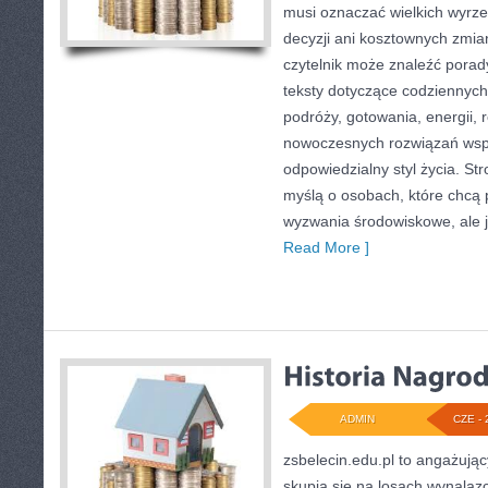
musi oznaczać wielkich wyrz
decyzji ani kosztownych zmia
czytelnik może znaleźć porady
teksty dotyczące codziennyc
podróży, gotowania, energii, r
nowoczesnych rozwiązań wspi
odpowiedzialny styl życia. St
myślą o osobach, które chcą
wyzwania środowiskowe, ale j
Read More ]
ADMIN
CZE - 
zsbelecin.edu.pl to angażując
skupia się na losach wynalaz