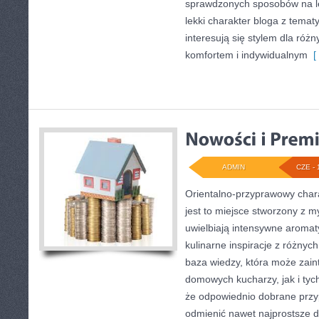
sprawdzonych sposobów na le
lekki charakter bloga z temat
interesują się stylem dla róż
komfortem i indywidualnym
[ 
ADMIN
CZE - 
Orientalno-przyprawowy charak
jest to miejsce stworzony z m
uwielbiają intensywne aromaty
kulinarne inspiracje z różnych
baza wiedzy, która może zai
domowych kucharzy, jak i tyc
że odpowiednio dobrane przyp
odmienić nawet najprostsze d