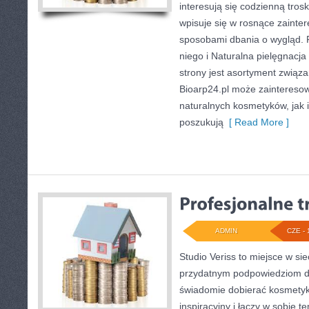
interesują się codzienną trosk
wpisuje się w rosnące zainte
sposobami dbania o wygląd. 
niego i Naturalna pielęgnac
strony jest asortyment związa
Bioarp24.pl może zaintereso
naturalnych kosmetyków, jak i
poszukują
[ Read More ]
ADMIN
CZE - 
Studio Veriss to miejsce w si
przydatnym podpowiedziom dl
świadomie dobierać kosmetyk
inspiracyjny i łączy w sobie 