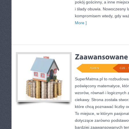
pokój gościnny, a inne miejsc
i ślady obuwia. Nowoczesny 
kompromisem wtedy, gdy waż
More ]
ADMIN
CZE - 
SuperMatma.pl to rozbudowan
poświęcony matematyce, który
wzorów, równań i logicznych 
ciekawy. Strona została stwo
które chcą poznawać liczby od
To miejsce, w którym pasjona
dotyczące zarówno podstawow
bardziej zaawansowanych te