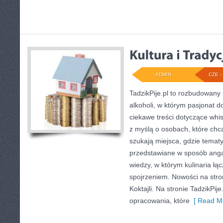
ADMIN
CZE - 
TadzikPije.pl to rozbudowany
alkoholi, w którym pasjonat
ciekawe treści dotyczące whi
z myślą o osobach, które chcą
szukają miejsca, gdzie temat
przedstawiane w sposób anga
wiedzy, w którym kulinaria ł
spojrzeniem. Nowości na stron
Koktajli. Na stronie TadzikPij
opracowania, które
[ Read Mo