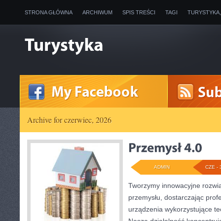
STRONA GŁÓWNA
ARCHIWUM
SPIS TREŚCI
TAGI
TURYSTYKA
Archive for czerwiec, 2026
ADMIN
CZE - 
Tworzymy innowacyjne rozwią
przemysłu, dostarczając prof
urządzenia wykorzystujące te