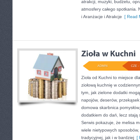
atrakcji, muzyki, budżetu, o
atmosfery całego spotkania. 
i Aranżacje i Atrakcje
[ Read 
ADMIN
CZE - 
Zioła od Kuchni to miejsce d
ziołową kuchnię w codziennym
tym, jak zielone dodatki mog
napojów, deserów, przekąsek
domowa skarbnica pomysłów, w
dodatkiem do dań, lecz stają
Serwis pokazuje, że melisa 
wiele nietypowych sposobów,
tradycyjnej, jak i w bardziej
[ 