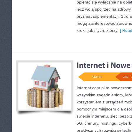
opierać się wyłącznie na obie
lecz wolą spojrzeć na zdrowy s
pryzmat suplementacji. Stron
mogą zainteresować zarówno 
kroki, jak i tych, którzy
[ Read
ADMIN
CZE - 
Internat.com.pl to nowoczesn
wszystkim zagadnieniom, któr
korzystaniem z urządzeń mob
pomocnym miejscem dla osób
świecie internetu, sieci bez
5G, chmury, hostingu, cyber
praktycznych rozwiązań tech