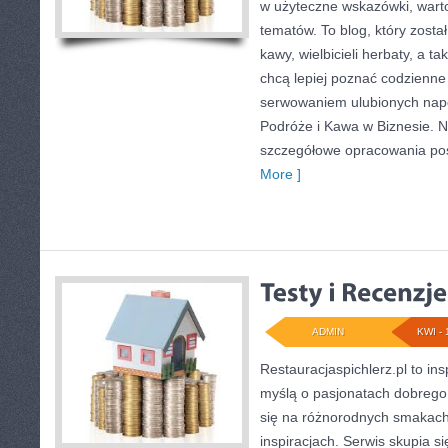
w użyteczne wskazówki, wartoś
tematów. To blog, który zosta
kawy, wielbicieli herbaty, a ta
chcą lepiej poznać codzienne
serwowaniem ulubionych na
Podróże i Kawa w Biznesie. N
szczegółowe opracowania p
More ]
ADMIN
KWI - 
Restauracjaspichlerz.pl to in
myślą o pasjonatach dobrego 
się na różnorodnych smakach 
inspiracjach. Serwis skupia s