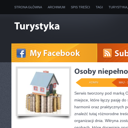
STRONA GŁÓWNA
ARCHIWUM
SPIS TREŚCI
TAGI
TURYSTYKA
ADMIN
MAJ - 
Serwis tworzony pod marką 
miejsce, które łączy pasję do
harmonii oraz praktycznych 
znaleźć tutaj różnorodne treśc
organizacji dnia. Witryna zos
osobach, które doceniają oryg