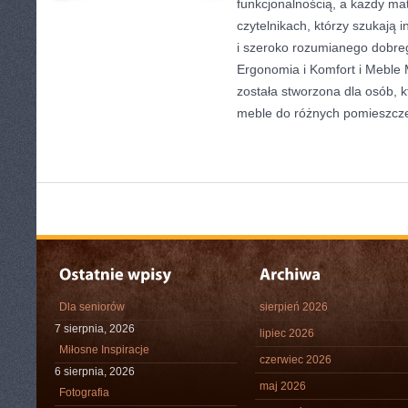
funkcjonalnością, a każdy mat
czytelnikach, którzy szukają i
i szeroko rozumianego dobreg
Ergonomia i Komfort i Meble M
została stworzona dla osób, k
meble do różnych pomieszcz
Dla seniorów
sierpień 2026
7 sierpnia, 2026
lipiec 2026
Miłosne Inspiracje
czerwiec 2026
6 sierpnia, 2026
maj 2026
Fotografia