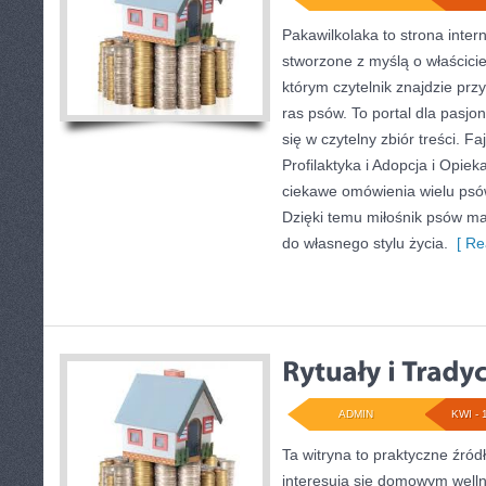
Pakawilkolaka to strona inter
stworzone z myślą o właścicie
którym czytelnik znajdzie prz
ras psów. To portal dla pasjo
się w czytelny zbiór treści. Fa
Profilaktyka i Adopcja i Opie
ciekawe omówienia wielu ps
Dzięki temu miłośnik psów m
do własnego stylu życia.
[ Re
ADMIN
KWI - 
Ta witryna to praktyczne źródł
interesują się domowym well