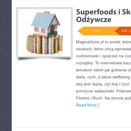
ADMIN
KWI - 
MagicalJune.pl to portal, któ
osobach, które chcą wprowad
codzienność i spojrzeć na co
rozsądny. To internetowa ba
tematom takim jak gubienie 
dieta, ruch, a także wellbeing.
aby jeść lepiej, żyć lżej i czuć
pomocne wskazówki. Polecam
Fitness i Ruch. Na stronie pu
Read More ]