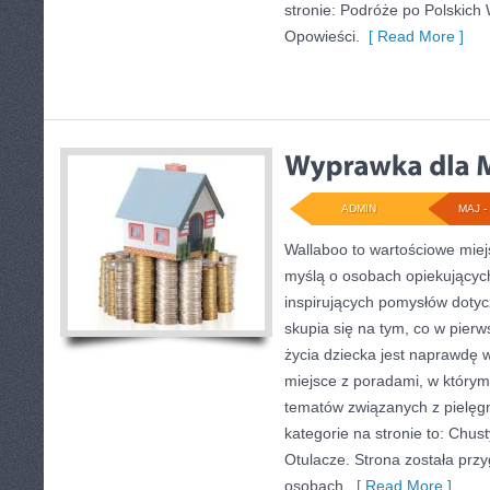
stronie: Podróże po Polskich W
Opowieści.
[ Read More ]
ADMIN
MAJ - 
Wallaboo to wartościowe miej
myślą o osobach opiekujących
inspirujących pomysłów doty
skupia się na tym, co w pierw
życia dziecka jest naprawdę 
miejsce z poradami, w który
tematów związanych z pielęg
kategorie na stronie to: Chust
Otulacze. Strona została prz
osobach,
[ Read More ]