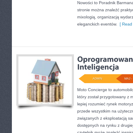
Nowości to Poradnik Barmana 
stronie można znaleźć prakt
mixologią, organizacją wydar
eleganckich eventów.
[ Read 
ADMIN
MAJ - 
Moto Concierge to automobilo
który został przygotowany z 
lepiej rozumieć rynek motoryz
przede wszystkim na użytecz
związanych z eksploatacją s
dostępnych na rynku z drugiej
czytelnik może znaleźć inspi