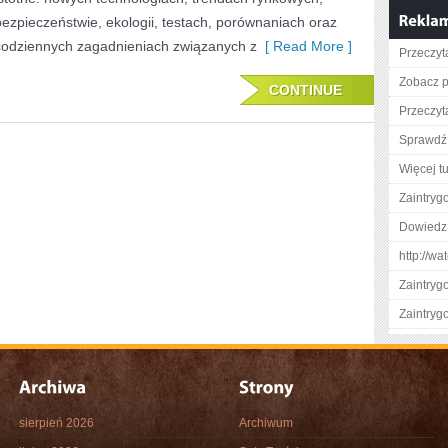
bezpieczeństwie, ekologii, testach, porównaniach oraz
codziennych zagadnieniach związanych z
[ Read More ]
Przeczyt
Zobacz p
CONTINUE
Przeczyta
Sprawdź 
Więcej tu
Zaintry
Dowiedz 
http://w
Zaintry
Zaintry
sierpień 2026
Archiwum