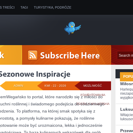
IS TREŚCI
TAGI
TURYSTYKA, PODRÓŻE
POP
Miłosn
ADMIN
KWI - 22 - 2026
MOŻLIWOŚĆ
Harlequ
niezapo
SEZONOWE
KOMENTOWANIA
JemWegańsko to portal, które narodziło się z miłości do
wyjątkow
kuchni roślinnej i świadomego podejścia do codziennego
INSPIRACJE
ZOSTAŁA WYŁĄCZONA
Luksu
jedzenia. To platforma, na której smak spotyka się z
Witajcie
prostotą, a pomysły kulinarne pokazują, że roślinne
luksuso
gotowanie może być urozmaicona, lekka i jednocześnie
Przew
wartościowa. To baza kulinarnych wskazówek dla osób,