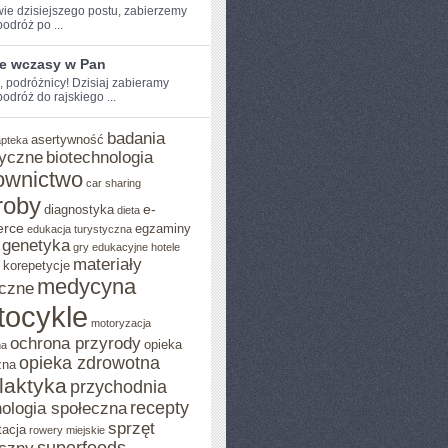
wie dzisiejszego ​postu, zabierzemy
dróż‌ po‌ ...
ie wczasy w Pan
e, podróżnicy! Dzisiaj zabieramy
dróż ‌do rajskiego ...
badania
asertywność
apteka
yczne
biotechnologia
ownictwo
car sharing
roby
e-
diagnostyka
dieta
rce
egzaminy
edukacja turystyczna
genetyka
gry edukacyjne
hotele
materiały
korepetycje
medycyna
czne
tocykle
motoryzacja
ochrona przyrody
opieka
na
opieka zdrowotna
zna
ilaktyka
przychodnia
recepty
ologia społeczna
sprzęt
tacja
rowery miejskie