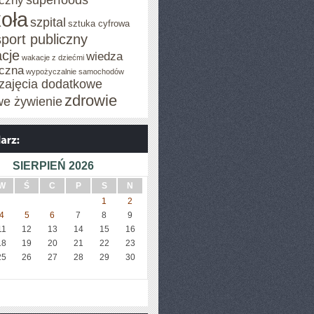
superfoods
czny
oła
szpital
sztuka cyfrowa
sport publiczny
cje
wiedza
wakacje z dziećmi
czna
wypożyczalnie samochodów
zajęcia dodatkowe
zdrowie
we żywienie
SIERPIEŃ 2026
W
Ś
C
P
S
N
1
2
4
5
6
7
8
9
11
12
13
14
15
16
18
19
20
21
22
23
25
26
27
28
29
30