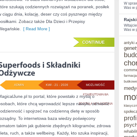
W ⁢spra
które szukają codziennych rozwiązań na poranek, posiłek
Was w po
w ciągu dnia, kolację, deser czy coś pysznego między
Rajsk
posiłkami. Zobacz także Dla Dzieci i Przepisy
Witajci
Wegańskie.
[ Read More ]
Was w po
CONTINUE
antyki
genet
bud
cho
comme
farmacja
butikowe
ADMIN
KWI - 21 - 2026
MOŻLIWOŚĆ
medy
mo
SUPERFOODS
KOMENTOWANIA
MagicalJune.pl to portal, które powstało z myślą o
osobach, które chcą wprowadzić lepsze nawyki, odmienić
I
ZOSTAŁA WYŁĄCZONA
klasycz
codzienność i spojrzeć na codzienną dietę w sposób
społec
SKŁADNIKI
prof
rozsądny. To internetowa baza wiedzy poświęcony
ODŻYWCZE
psych
tematom takim jak gubienie zbędnych kilogramów, zdrowa
rehabili
dieta, ruch, a także wellbeing. Każdy, kto szuka inspiracji,