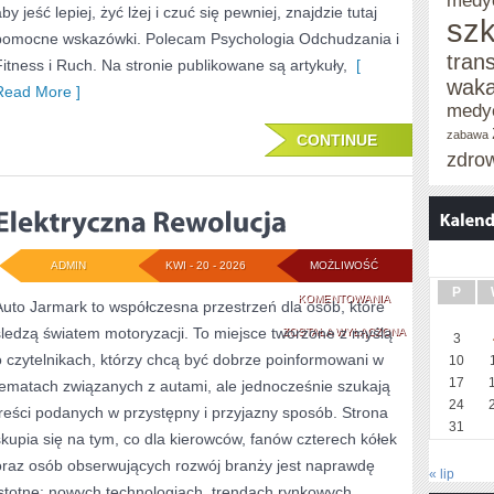
medy
by jeść lepiej, żyć lżej i czuć się pewniej, znajdzie tutaj
szk
pomocne wskazówki. Polecam Psychologia Odchudzania i
tran
Fitness i Ruch. Na stronie publikowane są artykuły,
[
waka
Read More ]
medy
zabawa
CONTINUE
zdro
ADMIN
KWI - 20 - 2026
MOŻLIWOŚĆ
P
ELEKTRYCZNA
KOMENTOWANIA
Auto Jarmark to współczesna przestrzeń dla osób, które
śledzą światem motoryzacji. To miejsce tworzone z myślą
REWOLUCJA
ZOSTAŁA WYŁĄCZONA
3
o czytelnikach, którzy chcą być dobrze poinformowani w
10
17
tematach związanych z autami, ale jednocześnie szukają
24
treści podanych w przystępny i przyjazny sposób. Strona
31
skupia się na tym, co dla kierowców, fanów czterech kółek
oraz osób obserwujących rozwój branży jest naprawdę
« lip
istotne: nowych technologiach, trendach rynkowych,