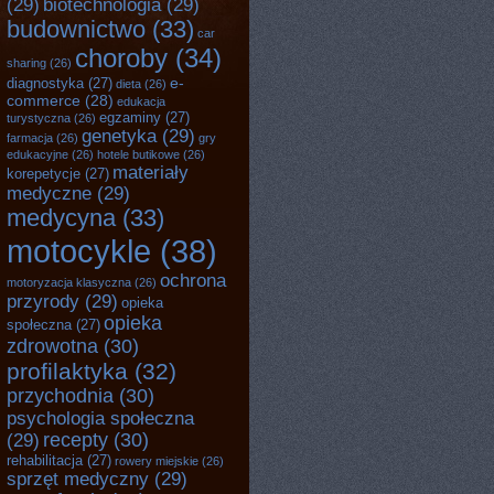
(29)
biotechnologia
(29)
budownictwo
(33)
car
choroby
(34)
sharing
(26)
e-
diagnostyka
(27)
dieta
(26)
commerce
(28)
edukacja
egzaminy
(27)
turystyczna
(26)
genetyka
(29)
farmacja
(26)
gry
edukacyjne
(26)
hotele butikowe
(26)
materiały
korepetycje
(27)
medyczne
(29)
medycyna
(33)
motocykle
(38)
ochrona
motoryzacja klasyczna
(26)
przyrody
(29)
opieka
opieka
społeczna
(27)
zdrowotna
(30)
profilaktyka
(32)
przychodnia
(30)
psychologia społeczna
recepty
(30)
(29)
rehabilitacja
(27)
rowery miejskie
(26)
sprzęt medyczny
(29)