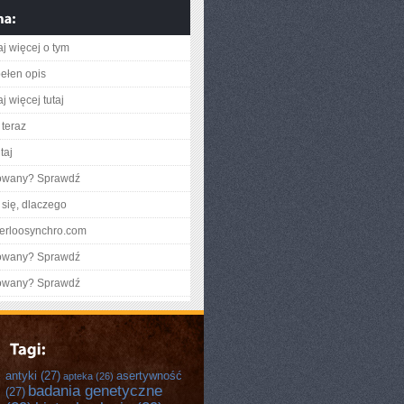
aj więcej o tym
ełen opis
j więcej tutaj
teraz
taj
gowany? Sprawdź
się, dlaczego
aterloosynchro.com
gowany? Sprawdź
gowany? Sprawdź
antyki
(27)
asertywność
apteka
(26)
badania genetyczne
(27)