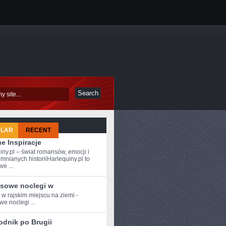
ULAR
RECENT
e Inspiracje
iny.pl – świat romansów, emocji i
mnianych historiiHarlequiny.pl to
e ...
sowe noclegi w
 w‍ rajskim miejscu na ziemi -
we noclegi ...
odnik po Brugii