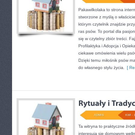
Pakawilkolaka to strona inter
stworzone z myślą o właścicie
którym czytelnik znajdzie prz
ras psów. To portal dla pasjo
się w czytelny zbiór treści. Fa
Profilaktyka i Adopcja i Opie
ciekawe omówienia wielu ps
Dzięki temu miłośnik psów m
do własnego stylu życia.
[ Re
ADMIN
KWI - 
Ta witryna to praktyczne źródł
interesują się domowym well