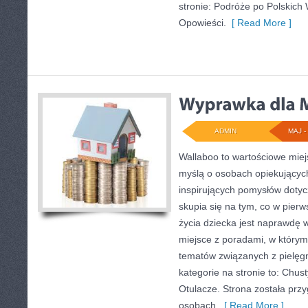
stronie: Podróże po Polskich W
Opowieści.
[ Read More ]
ADMIN
MAJ - 
Wallaboo to wartościowe miej
myślą o osobach opiekujących
inspirujących pomysłów doty
skupia się na tym, co w pierw
życia dziecka jest naprawdę 
miejsce z poradami, w który
tematów związanych z pielęg
kategorie na stronie to: Chust
Otulacze. Strona została prz
osobach,
[ Read More ]