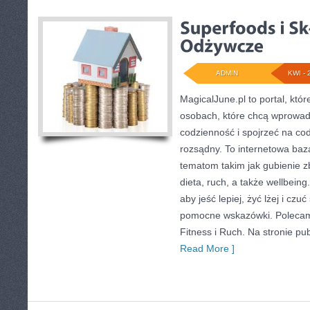
ADMIN
KWI - 
MagicalJune.pl to portal, któ
osobach, które chcą wprowad
codzienność i spojrzeć na co
rozsądny. To internetowa ba
tematom takim jak gubienie 
dieta, ruch, a także wellbeing.
aby jeść lepiej, żyć lżej i czuć
pomocne wskazówki. Polecam
Fitness i Ruch. Na stronie pu
Read More ]