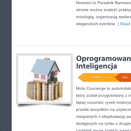
Nowości to Poradnik Barmana 
stronie można znaleźć prakt
mixologią, organizacją wydar
eleganckich eventów.
[ Read 
ADMIN
MAJ - 
Moto Concierge to automobilo
który został przygotowany z 
lepiej rozumieć rynek motoryz
przede wszystkim na użytecz
związanych z eksploatacją s
dostępnych na rynku z drugiej
czytelnik może znaleźć inspi