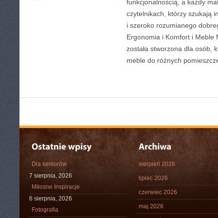
funkcjonalnością, a każdy mat
czytelnikach, którzy szukają i
i szeroko rozumianego dobreg
Ergonomia i Komfort i Meble M
została stworzona dla osób, k
meble do różnych pomieszcz
Dla seniorów
sierpień 2026
7 sierpnia, 2026
lipiec 2026
Miłosne Inspiracje
czerwiec 2026
6 sierpnia, 2026
maj 2026
Fotografia