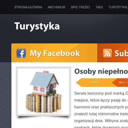
STRONA GŁÓWNA
ARCHIWUM
SPIS TREŚCI
TAGI
TURYSTYKA
ADMIN
MAJ - 
Serwis tworzony pod marką 
miejsce, które łączy pasję do
harmonii oraz praktycznych 
znaleźć tutaj różnorodne treśc
organizacji dnia. Witryna zos
osobach, które doceniają oryg