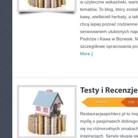
w użyteczne wskazówki, wartoś
tematów. To blog, który zosta
kawy, wielbicieli herbaty, a ta
chcą lepiej poznać codzienne
serwowaniem ulubionych na
Podróże i Kawa w Biznesie. N
szczegółowe opracowania p
More ]
ADMIN
KWI - 
Restauracjaspichlerz.pl to in
myślą o pasjonatach dobrego 
się na różnorodnych smakach 
inspiracjach. Serwis skupia s