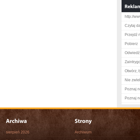
http://ww
Czytaj da
Przejdź 
Pobierz
Odwiedź 
Zaintry
Otwórz, 
Nie zwlek
Poznaj n
Poznaj n
sierpień 2026
Archiwum