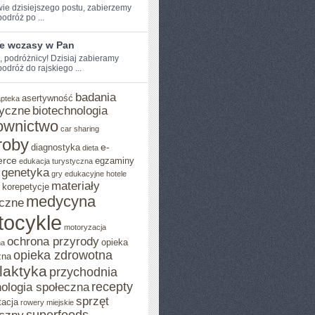
wie dzisiejszego ​postu, zabierzemy
dróż‌ po‌ ...
ie wczasy w Pan
e, podróżnicy! Dzisiaj zabieramy
dróż ‌do rajskiego ...
badania
asertywność
apteka
yczne
biotechnologia
ownictwo
car sharing
roby
e-
diagnostyka
dieta
rce
egzaminy
edukacja turystyczna
genetyka
gry edukacyjne
hotele
materiały
korepetycje
medycyna
czne
tocykle
motoryzacja
ochrona przyrody
opieka
na
opieka zdrowotna
zna
ilaktyka
przychodnia
recepty
ologia społeczna
sprzęt
tacja
rowery miejskie