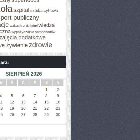
superfoods
czny
oła
szpital
sztuka cyfrowa
sport publiczny
cje
wiedza
wakacje z dziećmi
czna
wypożyczalnie samochodów
zajęcia dodatkowe
zdrowie
we żywienie
SIERPIEŃ 2026
W
Ś
C
P
S
N
1
2
4
5
6
7
8
9
11
12
13
14
15
16
18
19
20
21
22
23
25
26
27
28
29
30