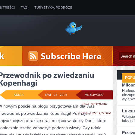
IS TREŚCI
TAGI
TURYSTYKA, PODRÓŻE
POP
Miłosn
Harlequ
niezapo
ADMIN
KWI - 23 - 2025
MOŻLIWOŚĆ
wyjątkow
PRZEWODNIK
KOMENTOWANIA
W nowym poście na blogu przygotowałam dla Was
Luksu
przewodnik po zwiedzaniu Kopenhagi! Poznajcie
PO
ZOSTAŁA WYŁĄCZONA
Witajcie
najważniejsze atrakcje oraz miejsca w stolicy Danii, które
luksuso
ZWIEDZANIU
koniecznie trzeba zobaczyć podczas wizyty. Czy udało
KOPENHAGI
Przew