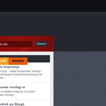
ULAR
RECENT
e Inspiracje
iny.pl – świat romansów, emocji i
mnianych historiiHarlequiny.pl to
e ...
sowe noclegi w
 w‍ rajskim miejscu na ziemi -
we noclegi ...
odnik po Brugii