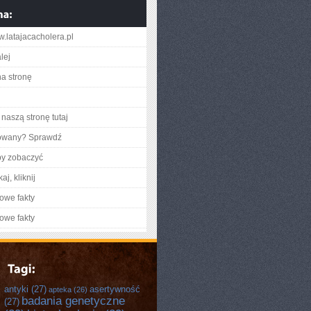
w.latajacacholera.pl
lej
na stronę
naszą stronę tutaj
gowany? Sprawdź
by zobaczyć
aj, kliknij
owe fakty
owe fakty
antyki
(27)
asertywność
apteka
(26)
badania genetyczne
(27)