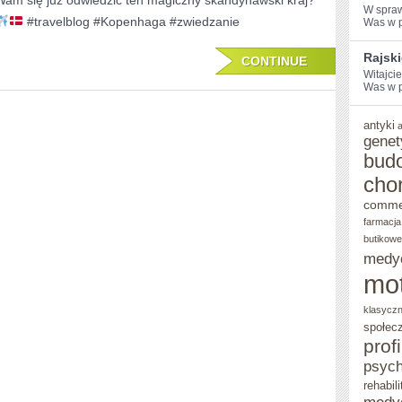
Wam się już odwiedzić ten magiczny skandynawski kraj?
W ⁢spra
#travelblog #Kopenhaga #zwiedzanie
Was w po
Rajsk
CONTINUE
Witajci
Was w po
antyki
genet
bud
cho
comme
farmacja
butikowe
medy
mo
klasycz
społec
prof
psych
rehabili