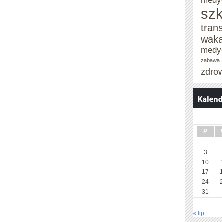
medy
szk
tran
waka
medy
zabawa
zdro
P
3
10
17
24
31
« lip