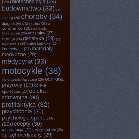
(29)
biotechnologia
(29)
budownictwo
(33)
car
choroby
(34)
sharing
(26)
e-
diagnostyka
(27)
dieta
(26)
commerce
(28)
edukacja
egzaminy
(27)
turystyczna
(26)
genetyka
(29)
farmacja
(26)
gry
edukacyjne
(26)
hotele butikowe
(26)
materiały
korepetycje
(27)
medyczne
(29)
medycyna
(33)
motocykle
(38)
ochrona
motoryzacja klasyczna
(26)
przyrody
(29)
opieka
opieka
społeczna
(27)
zdrowotna
(30)
profilaktyka
(32)
przychodnia
(30)
psychologia społeczna
recepty
(30)
(29)
rehabilitacja
(27)
rowery miejskie
(26)
sprzęt medyczny
(29)