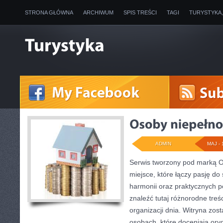
STRONA GŁÓWNA
ARCHIWUM
SPIS TREŚCI
TAGI
TURYSTYKA
ADMIN
MAJ - 
Serwis tworzony pod marką 
miejsce, które łączy pasję do
harmonii oraz praktycznych 
znaleźć tutaj różnorodne treśc
organizacji dnia. Witryna zos
osobach, które doceniają oryg