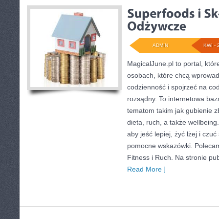
ADMIN
KWI - 
MagicalJune.pl to portal, któ
osobach, które chcą wprowad
codzienność i spojrzeć na co
rozsądny. To internetowa ba
tematom takim jak gubienie 
dieta, ruch, a także wellbeing.
aby jeść lepiej, żyć lżej i czuć
pomocne wskazówki. Polecam
Fitness i Ruch. Na stronie pu
Read More ]