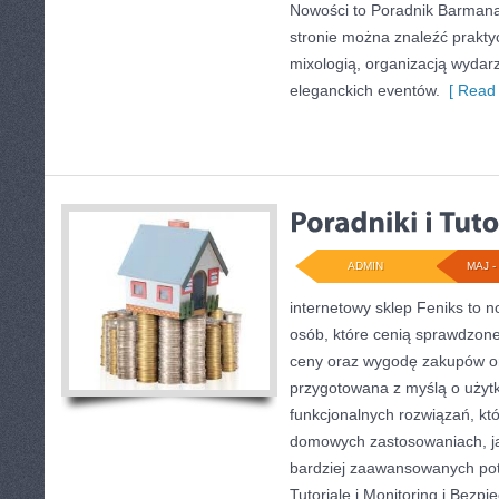
Nowości to Poradnik Barmana 
stronie można znaleźć prakt
mixologią, organizacją wydar
eleganckich eventów.
[ Read 
ADMIN
MAJ - 
internetowy sklep Feniks to 
osób, które cenią sprawdzone
ceny oraz wygodę zakupów on
przygotowana z myślą o użyt
funkcjonalnych rozwiązań, kt
domowych zastosowaniach, jak
bardziej zaawansowanych potr
Tutoriale i Monitoring i Bezp