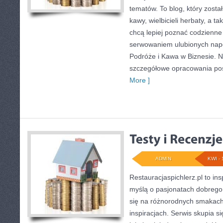
tematów. To blog, który zosta
kawy, wielbicieli herbaty, a ta
chcą lepiej poznać codzienne
serwowaniem ulubionych na
Podróże i Kawa w Biznesie. N
szczegółowe opracowania p
More ]
ADMIN
KWI - 
Restauracjaspichlerz.pl to in
myślą o pasjonatach dobrego 
się na różnorodnych smakach 
inspiracjach. Serwis skupia s