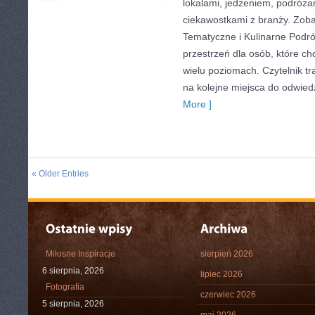
lokalami, jedzeniem, podróżam
ciekawostkami z branży. Zoba
Tematyczne i Kulinarne Podr
przestrzeń dla osób, które c
wielu poziomach. Czytelnik tra
na kolejne miejsca do odwied
More ]
« Older Entries
Miłosne Inspiracje
sierpień 2026
6 sierpnia, 2026
lipiec 2026
Fotografia
czerwiec 2026
5 sierpnia, 2026