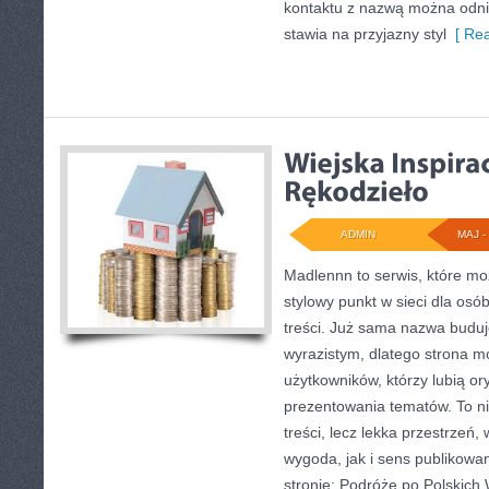
kontaktu z nazwą można odnie
stawia na przyjazny styl
[ Rea
ADMIN
MAJ - 
Madlennn to serwis, które mo
stylowy punkt w sieci dla os
treści. Już sama nazwa buduj
wyrazistym, dlatego strona 
użytkowników, którzy lubią or
prezentowania tematów. To ni
treści, lecz lekka przestrzeń
wygoda, jak i sens publikowa
stronie: Podróże po Polskich W