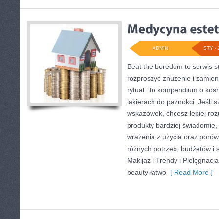
ADMIN
STY - 
Beat the boredom to serwis s
rozproszyć znużenie i zamien
rytuał. To kompendium o kos
lakierach do paznokci. Jeśli 
wskazówek, chcesz lepiej roz
produkty bardziej świadomie, 
wrażenia z użycia oraz poró
różnych potrzeb, budżetów i s
Makijaż i Trendy i Pielęgnacja
beauty łatwo
[ Read More ]