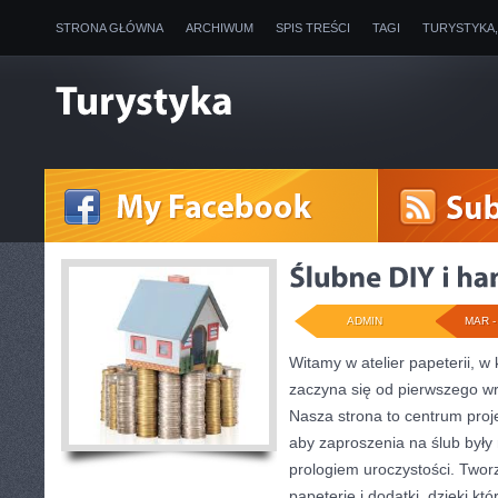
STRONA GŁÓWNA
ARCHIWUM
SPIS TREŚCI
TAGI
TURYSTYKA
ADMIN
MAR - 
Witamy w atelier papeterii, w
zaczyna się od pierwszego wr
Nasza strona to centrum proje
aby zaproszenia na ślub były n
prologiem uroczystości. Two
papeterię i dodatki, dzięki k