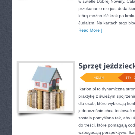
w świetle Dobrej Nowiny. Cała
przekonanie nie jest dodatkie
którą można iść krok po kroku
Judaizm. Na kartach tego bl
Read More ]
ADMIN
STY - 
Ikarion.pl to dynamiczna stro
praktykę z świeżym spojrzeni
dla osób, które wybierają kon
jednocześnie chcą testować n
została pomyślana tak, aby u
do treści, które pomagają cod
wzbogacają perspektywę. Ikar