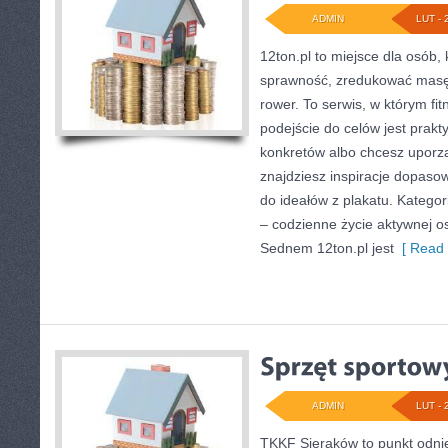
ADMIN
LUT - 
12ton.pl to miejsce dla osób,
sprawność, zredukować masę 
rower. To serwis, w którym fit
podejście do celów jest prakt
konkretów albo chcesz uporzą
znajdziesz inspiracje dopaso
do ideałów z plakatu. Kategori
– codzienne życie aktywnej os
Sednem 12ton.pl jest
[ Read 
ADMIN
LUT - 
TKKF Sieraków to punkt odnie