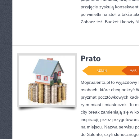
przyjęcie zyskują konsekwen
po winietki na stół, a także a
Zobacz też: Budżet i koszty śl
ADMIN
MAR - 
MojeSalento.pl to wyjazdowy 
osobach, które chcą odkryć W
pryzmat pocztówkowych kadró
rytm miast i miasteczek. To 
city break zamieniają się w k
inspiracji, przez przygotowa
na miejscu. Nazwa serwisu p
do Salento, czyli słoneczne