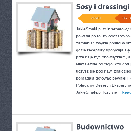
ADMIN
STY - 
JakieSmaki.pl to internetowy 
powstał po to, by odczarowy
zamieniać zwykłe posiłki w 
gdzie receptury spotykają się
przestaje być obowiązkiem, a
Niezależnie od tego, czy gotu
uczysz się podstaw, znajdzies
pomagają gotować pewniej i j
Polecamy Desery i Eksperyme
JakieSmaki.pl liczy się
[ Read