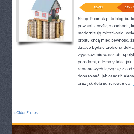
ADMIN
STY - 
Sklep-Pusmak.pl to blog bud
powstał z myślą o osobach, k
modernizują mieszkanie, wyk
prostu chcą mieć pewność, ż
działce będzie zrobiona dokła
wyposażenie warsztatu spotyk
poradami, a tematy takie jak
remontowych łączą się z codz
dopasować, jak osadzić eleme
oraz jak dobrać surowce do
[
« Older Entries