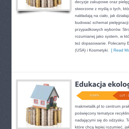
decyzje zakupowe oraz pielęg
stworzone z myślą o tych, któ
nakładają na ciało, jak działa
budować schemat pielęgnacji
przypadkowych wyborów. Stron
rozumianej jako system, w któr
też dopasowanie. Polecamy 
(USA) i Kosmetyki.
[ Read Mo
ADMIN
LUT - 
makmetalik.pl to centrum pr
poświęcony tematyce recykli
nadającymi się do odzysku. To
które chcą lepiej rozumieć, ja