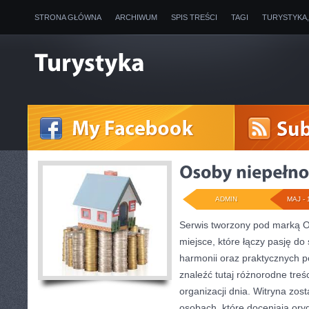
STRONA GŁÓWNA
ARCHIWUM
SPIS TREŚCI
TAGI
TURYSTYKA
ADMIN
MAJ - 
Serwis tworzony pod marką 
miejsce, które łączy pasję do
harmonii oraz praktycznych 
znaleźć tutaj różnorodne treśc
organizacji dnia. Witryna zos
osobach, które doceniają oryg