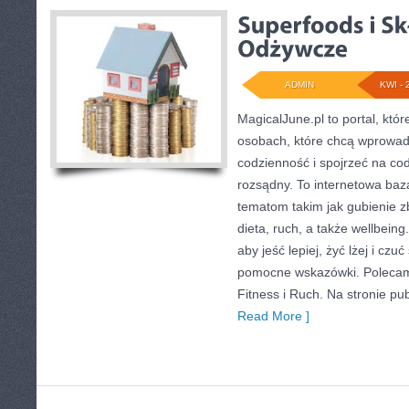
ADMIN
KWI - 
MagicalJune.pl to portal, któ
osobach, które chcą wprowad
codzienność i spojrzeć na co
rozsądny. To internetowa ba
tematom takim jak gubienie 
dieta, ruch, a także wellbeing.
aby jeść lepiej, żyć lżej i czuć
pomocne wskazówki. Polecam
Fitness i Ruch. Na stronie pu
Read More ]