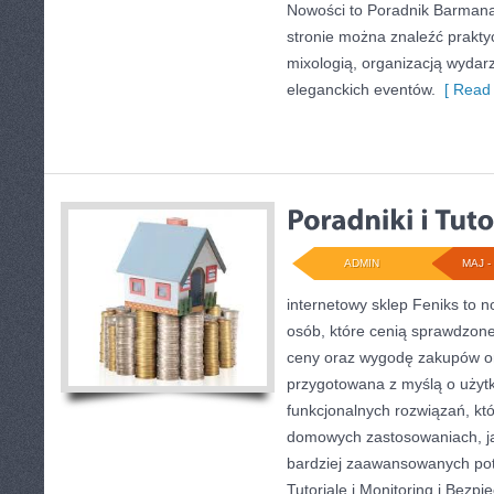
Nowości to Poradnik Barmana 
stronie można znaleźć prakt
mixologią, organizacją wydar
eleganckich eventów.
[ Read 
ADMIN
MAJ - 
internetowy sklep Feniks to 
osób, które cenią sprawdzone
ceny oraz wygodę zakupów on
przygotowana z myślą o użyt
funkcjonalnych rozwiązań, kt
domowych zastosowaniach, jak
bardziej zaawansowanych potr
Tutoriale i Monitoring i Bezp