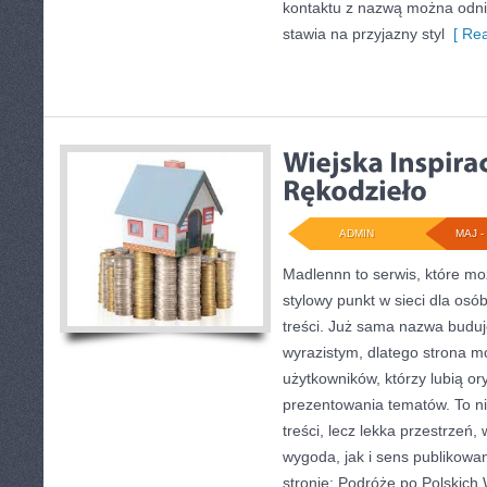
kontaktu z nazwą można odnie
stawia na przyjazny styl
[ Rea
ADMIN
MAJ - 
Madlennn to serwis, które mo
stylowy punkt w sieci dla os
treści. Już sama nazwa buduj
wyrazistym, dlatego strona 
użytkowników, którzy lubią or
prezentowania tematów. To ni
treści, lecz lekka przestrzeń
wygoda, jak i sens publikowa
stronie: Podróże po Polskich W