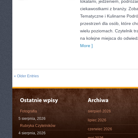
lokalami, jedzeniem, podróżam
ciekawostkami z branży. Zoba
Tematyczne i Kulinarne Podr
przestrzeń dla osób, które c
wielu poziomach. Czytelnik tra
na kolejne miejsca do odwied
More ]
« Older Entries
Fotografia
sierpień 2026
5 sierpnia, 2026
lipiec 2026
Rubryka Czytelników
czerwiec 2026
4 sierpnia, 2026