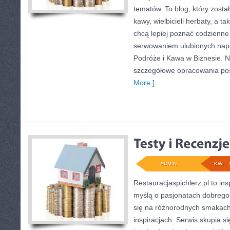
tematów. To blog, który zosta
kawy, wielbicieli herbaty, a ta
chcą lepiej poznać codzienne
serwowaniem ulubionych na
Podróże i Kawa w Biznesie. N
szczegółowe opracowania p
More ]
ADMIN
KWI - 
Restauracjaspichlerz.pl to in
myślą o pasjonatach dobrego 
się na różnorodnych smakach 
inspiracjach. Serwis skupia s