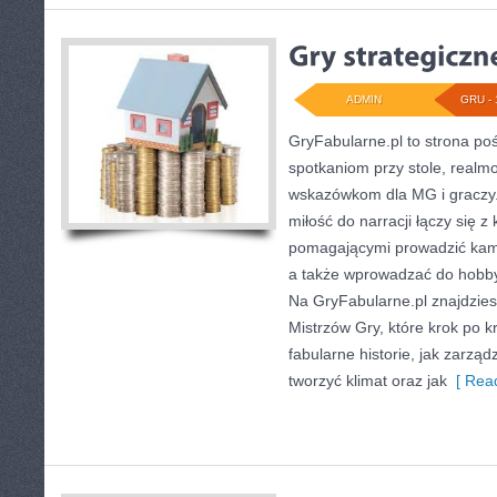
ADMIN
GRU - 
GryFabularne.pl to strona po
spotkaniom przy stole, realm
wskazówkom dla MG i graczy.
miłość do narracji łączy się 
pomagającymi prowadzić kam
a także wprowadzać do hobby
Na GryFabularne.pl znajdzie
Mistrzów Gry, które krok po k
fabularne historie, jak zarzą
tworzyć klimat oraz jak
[ Read