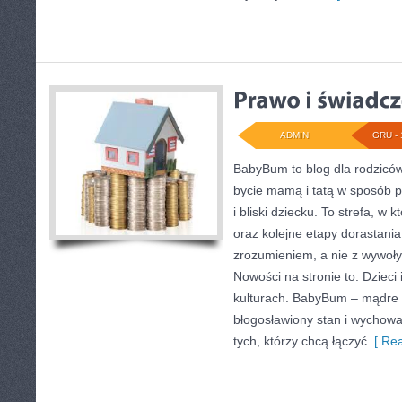
ADMIN
GRU - 
BabyBum to blog dla rodziców
bycie mamą i tatą w sposób p
i bliski dziecku. To strefa, w 
oraz kolejne etapy dorastani
zrozumieniem, a nie z wywoł
Nowości na stronie to: Dzieci
kulturach. BabyBum – mądre 
błogosławiony stan i wychowan
tych, którzy chcą łączyć
[ Rea