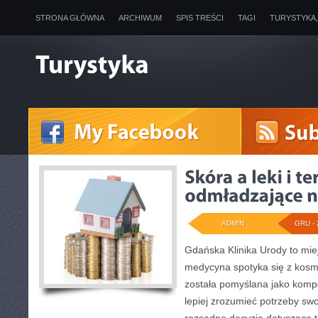
STRONA GŁÓWNA
ARCHIWUM
SPIS TREŚCI
TAGI
TURYSTYKA
ADMIN
GRU - 
Gdańska Klinika Urody to mie
medycyna spotyka się z kosmet
została pomyślana jako komp
lepiej zrozumieć potrzeby sw