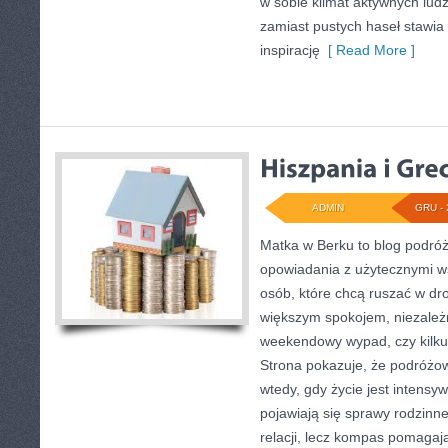
w sobie klimat aktywnych lud
zamiast pustych haseł stawia 
inspirację
[ Read More ]
ADMIN
GRU - 
Matka w Berku to blog podróżn
opowiadania z użytecznymi w
osób, które chcą ruszać w dro
większym spokojem, niezależn
weekendowy wypad, czy kilk
Strona pokazuje, że podróżo
wtedy, gdy życie jest intensy
pojawiają się sprawy rodzinne.
relacji, lecz kompas pomagaj