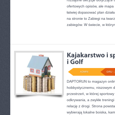
rozsądne decyzje dotyczące ter
ofertowych opisów, ale mapa m
łatwiej dopasować plan działa
na stronie to Zabiegi na twarz
zabiegów. W świecie, w który
ADMIN
GRU - 
DAPTORUN to magazyn onlin
hobbystycznemu, niszowym dy
przestrzeń, w której sportowy
odkrywania, a zwykłe treningi
relację z drogi. Strona powsta
wybierają lokalne boiska, kam