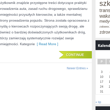
szk
użytkownik znajdzie przystępne treści dotyczące praktyki
CO
prowadzenia auta, zasad ruchu drogowego, sprawdzianu
tran
umiejętności przyszłych kierowców, a także mentalnej
DZIEŃ
waka
strony prowadzenia pojazdu. Strona została opracowana z
medy
myślą o kierowcach rozpoczynających swoją drogę, ale
zabawa
zdro
również o bardziej doświadczonych użytkownikach dróg,
którzy zamierzają systematycznie rozwijać swoje
umiejętności. Kategorie
[ Read More ]
CONTINUE
P
Newer Entries »
3
10
17
24
31
« lip