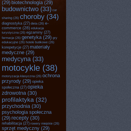
(29)
biotechnologia
(29)
budownictwo
(33)
car
choroby
(34)
sharing
(26)
e-
diagnostyka
(27)
dieta
(26)
commerce
(28)
edukacja
egzaminy
(27)
turystyczna
(26)
genetyka
(29)
farmacja
(26)
gry
edukacyjne
(26)
hotele butikowe
(26)
materiały
korepetycje
(27)
medyczne
(29)
medycyna
(33)
motocykle
(38)
ochrona
motoryzacja klasyczna
(26)
przyrody
(29)
opieka
opieka
społeczna
(27)
zdrowotna
(30)
profilaktyka
(32)
przychodnia
(30)
psychologia społeczna
recepty
(30)
(29)
rehabilitacja
(27)
rowery miejskie
(26)
sprzęt medyczny
(29)