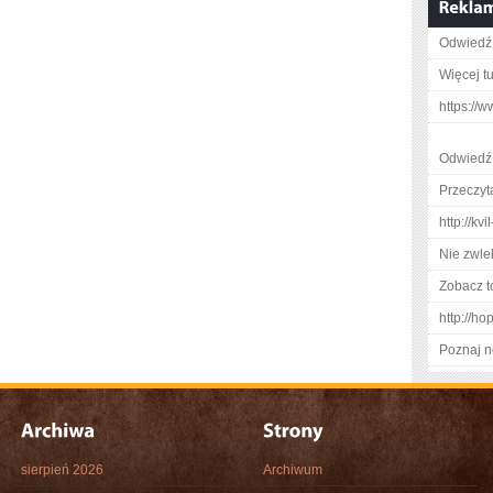
Odwiedź 
Więcej tu
https://
Odwiedź 
Przeczyta
http://kv
Nie zwlek
Zobacz t
http://h
Poznaj n
sierpień 2026
Archiwum