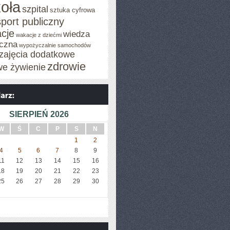
oła
szpital
sztuka cyfrowa
sport publiczny
cje
wiedza
wakacje z dziećmi
czna
wypożyczalnie samochodów
zajęcia dodatkowe
zdrowie
we żywienie
SIERPIEŃ 2026
W
Ś
C
P
S
N
1
2
4
5
6
7
8
9
11
12
13
14
15
16
18
19
20
21
22
23
25
26
27
28
29
30