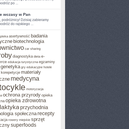
dróż‌ po‌ ...
ie wczasy w Pan
e, podróżnicy! Dzisiaj zabieramy
dróż ‌do rajskiego ...
badania
asertywność
apteka
yczne
biotechnologia
ownictwo
car sharing
roby
e-
diagnostyka
dieta
rce
egzaminy
edukacja turystyczna
genetyka
gry edukacyjne
hotele
materiały
korepetycje
medycyna
czne
tocykle
motoryzacja
ochrona przyrody
opieka
na
opieka zdrowotna
zna
ilaktyka
przychodnia
recepty
ologia społeczna
sprzęt
tacja
rowery miejskie
superfoods
czny