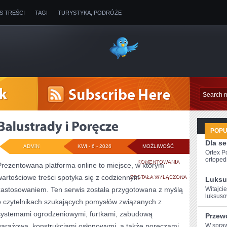
IS TREŚCI
TAGI
TURYSTYKA, PODRÓŻE
POP
Dla s
ADMIN
KWI - 6 - 2026
MOŻLIWOŚĆ
Ortex P
ortopedi
BALUSTRADY
KOMENTOWANIA
Prezentowana platforma online to miejsce, w którym
wartościowe treści spotyka się z codziennym
I
ZOSTAŁA WYŁĄCZONA
Luksu
zastosowaniem. Ten serwis została przygotowana z myślą
Witajcie
PORĘCZE
luksuso
o czytelnikach szukających pomysłów związanych z
systemami ogrodzeniowymi, furtkami, zabudową
Przew
garażową, konstrukcjami osłonowymi, a także poręczami.
W ⁢spra