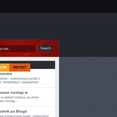
ULAR
RECENT
eniorów
oland – nowoczesny portal o
i, rehabilitacji i świadomym ...
sowe noclegi w
 w‍ rajskim miejscu na ziemi -
we noclegi ...
odnik po Brugii
wie dzisiejszego ​postu, zabierzemy