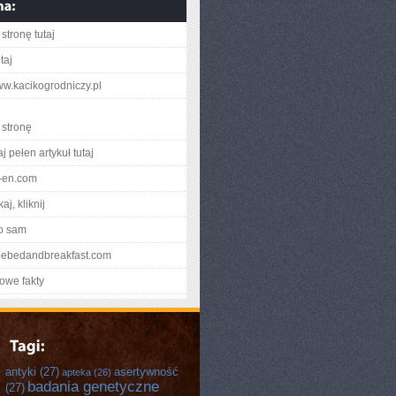
stronę tutaj
taj
www.kacikogrodniczy.pl
stronę
j pełen artykuł tutaj
il-en.com
aj, kliknij
o sam
opebedandbreakfast.com
owe fakty
antyki
(27)
asertywność
apteka
(26)
badania genetyczne
(27)