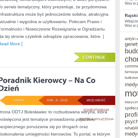
Was w po
To serwis tematyczny, który prezentuje, że przydomowa
infrastruktura może być jednocześnie solidna, atrakcyjna
Rajsk
wizualnie i wygodna w użytkowaniu. Polecam Prawo i
Witajci
Was w po
Formalności i Nowoczesne Rozwiązania w Ogradzaniu.
Na tej stronie czytelnik odnajdzie opracowania, które
[
antyki
Read More ]
genet
bud
CONTINUE
cho
comme
farmacja
butikowe
medy
mo
ADMIN
KWI - 4 - 2026
MOŻLIWOŚĆ
klasycz
społec
PORADNIK
KOMENTOWANIA
strona ODTJ Bolesławiec to rozbudowana witryna, która
prof
poświęcona jest tematyce prowadzenia pojazdów,
KIEROWCY
ZOSTAŁA WYŁĄCZONA
psych
bezpiecznego poruszania się po drogach oraz
rehabili
–
medy
doskonalenia umiejętności kierowców. To portal, w którym
NA