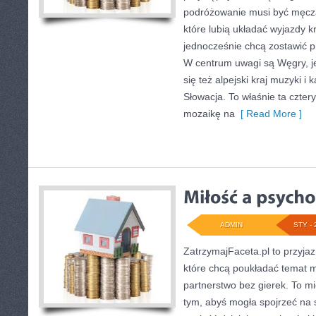
podróżowanie musi być męczą
które lubią układać wyjazdy k
jednocześnie chcą zostawić p
W centrum uwagi są Węgry, je
się też alpejski kraj muzyki i
Słowacja. To właśnie ta cztery
mozaikę na
[ Read More ]
ADMIN
STY - 
ZatrzymajFaceta.pl to przyjaz
które chcą poukładać temat mi
partnerstwo bez gierek. To m
tym, abyś mogła spojrzeć na 