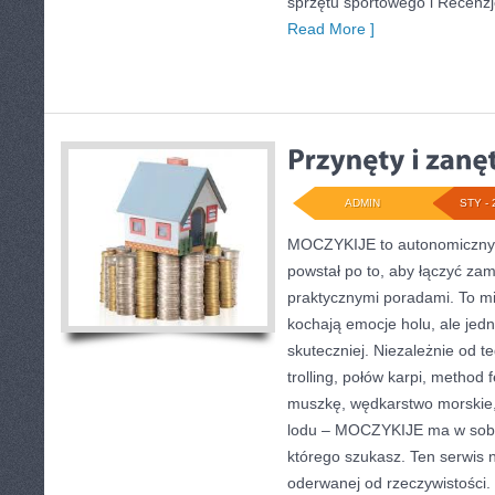
sprzętu sportowego i Recenzj
Read More ]
ADMIN
STY - 
MOCZYKIJE to autonomiczny s
powstał po to, aby łączyć za
praktycznymi poradami. To mi
kochają emocje holu, ale jed
skuteczniej. Niezależnie od te
trolling, połów karpi, method 
muszkę, wędkarstwo morskie,
lodu – MOCZYKIJE ma w sobie
którego szukasz. Ten serwis n
oderwanej od rzeczywistości.