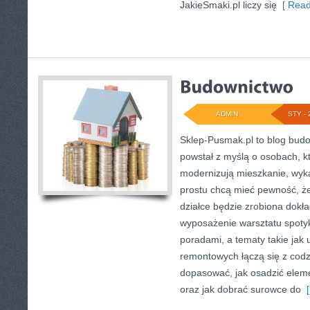
JakieSmaki.pl liczy się
[ Read
ADMIN
STY - 
Sklep-Pusmak.pl to blog bud
powstał z myślą o osobach, k
modernizują mieszkanie, wyk
prostu chcą mieć pewność, ż
działce będzie zrobiona dokła
wyposażenie warsztatu spotyk
poradami, a tematy takie jak
remontowych łączą się z codz
dopasować, jak osadzić eleme
oraz jak dobrać surowce do
[