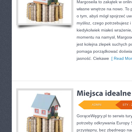
Margoseila to zakątek w onli
własne wnętrze na nowo. To po
o tym, abyś mógł spojrzeć uwa
myślisz, czego potrzebujesz i
kiedykolwiek miałeś wrażenie,
momentu na namysł, Margoseil
jest kolejna zlepek suchych p
pomaga porządkować doświad
jasność. Ciekawe
[ Read Mor
ADMIN
STY - 
GorąceWęgry.pl to serwis tury
potrzeby odkrywania Europy
przystępny, bez zbędnego nad