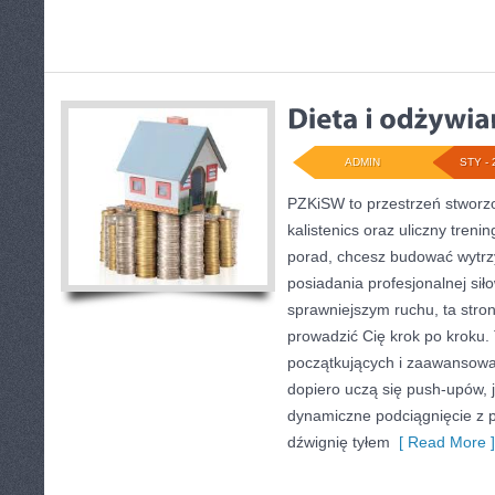
ADMIN
STY - 
PZKiSW to przestrzeń stworzo
kalistenics oraz uliczny treni
porad, chcesz budować wytrz
posiadania profesjonalnej sił
sprawniejszym ruchu, ta stron
prowadzić Cię krok po kroku
początkujących i zaawansowan
dopiero uczą się push-upów, j
dynamiczne podciągnięcie z p
dźwignię tyłem
[ Read More ]