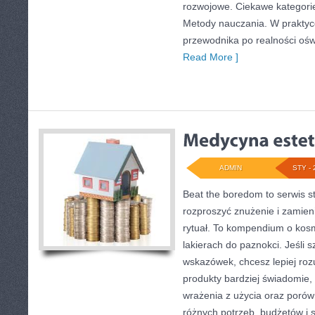
rozwojowe. Ciekawe kategorie
Metody nauczania. W praktyce 
przewodnika po realności ośw
Read More ]
ADMIN
STY - 
Beat the boredom to serwis s
rozproszyć znużenie i zamien
rytuał. To kompendium o kos
lakierach do paznokci. Jeśli 
wskazówek, chcesz lepiej roz
produkty bardziej świadomie, 
wrażenia z użycia oraz poró
różnych potrzeb, budżetów i s