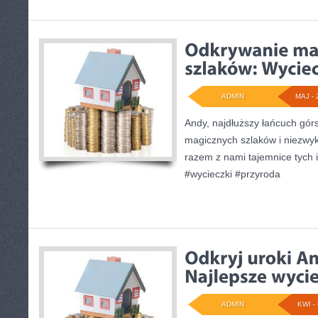
ADMIN
MAJ - 
Andy, najdłuższy łańcuch górs
magicznych szlaków i niezwyk
razem z nami tajemnice tych
#wycieczki #przyroda
ADMIN
KWI - 