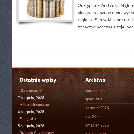
Odkryj uroki Andaluzji: Najlep
okazja na poznanie niezwykłej k
regionu. Sprawdź, które atrak
zobaczyć podczas swojej podr
Dla seniorów
sierpień 2026
7 sierpnia, 2026
lipiec 2026
Miłosne Inspiracje
czerwiec 2026
6 sierpnia, 2026
maj 2026
Fotografia
kwiecień 2026
5 sierpnia, 2026
Rubryka Czytelników