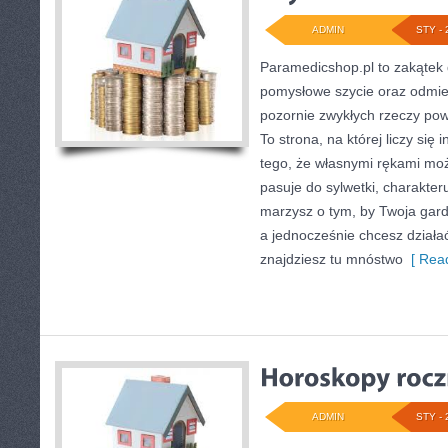
ADMIN
STY - 
Paramedicshop.pl to zakątek 
pomysłowe szycie oraz odmien
pozornie zwykłych rzeczy pows
To strona, na której liczy się 
tego, że własnymi rękami moż
pasuje do sylwetki, charakteru
marzysz o tym, by Twoja gard
a jednocześnie chcesz działa
znajdziesz tu mnóstwo
[ Read
ADMIN
STY - 