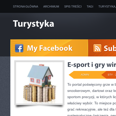
STRONA GŁÓWNA
ARCHIWUM
SPIS TREŚCI
TAGI
TURYSTYKA
ADMIN
STY - 
To portal poświęcony grze w 
snookerowym, dartowi oraz k
sportom precyzji, w których li
właściwy wybór. To miejsce po
grać rekreacyjnie, ale też dla
systematyczne ćwiczenia, pewn