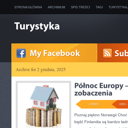
STRONA GŁÓWNA
ARCHIWUM
SPIS TREŚCI
TAGI
TURYSTYKA
Archive for 2 grudnia, 2025
ADMIN
GRU - 
Poznaj piękno Norwegii Choć 
bądź Finlandia są bardzo ładn