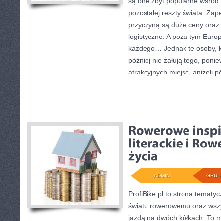
są one zbyt popularne wśród t
pozostałej reszty świata. Za
przyczyną są duże ceny oraz
logistyczne. A poza tym Europ
każdego… Jednak te osoby, kt
później nie żałują tego, poni
atrakcyjnych miejsc, aniżeli p
ADMIN
GRU - 
ProfiBike.pl to strona tematy
światu rowerowemu oraz wszy
jazdą na dwóch kółkach. To m