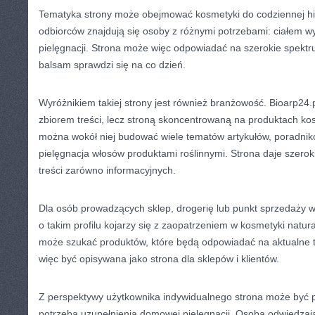
Tematyka strony może obejmować kosmetyki do codziennej hi
odbiorców znajdują się osoby z różnymi potrzebami: ciałem 
pielęgnacji. Strona może więc odpowiadać na szerokie spektru
balsam sprawdzi się na co dzień.
Wyróżnikiem takiej strony jest również branżowość. Bioarp24.
zbiorem treści, lecz stroną skoncentrowaną na produktach ko
można wokół niej budować wiele tematów artykułów, poradników
pielęgnacja włosów produktami roślinnymi. Strona daje szerok
treści zarówno informacyjnych.
Dla osób prowadzących sklep, drogerię lub punkt sprzedaży 
o takim profilu kojarzy się z zaopatrzeniem w kosmetyki natu
może szukać produktów, które będą odpowiadać na aktualne t
więc być opisywana jako strona dla sklepów i klientów.
Z perspektywy użytkownika indywidualnego strona może być p
potrzeba uzupełnienia domowej pielęgnacji. Osoba odwiedzaj