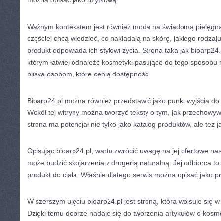
można opisać jako użytkową.
Ważnym kontekstem jest również moda na świadomą pielęgna
częściej chcą wiedzieć, co nakładają na skórę, jakiego rodzaj
produkt odpowiada ich stylowi życia. Strona taka jak bioarp2
którym łatwiej odnaleźć kosmetyki pasujące do tego sposobu m
bliska osobom, które cenią dostępność.
Bioarp24.pl można również przedstawić jako punkt wyjścia do a
Wokół tej witryny można tworzyć teksty o tym, jak przechowy
strona ma potencjał nie tylko jako katalog produktów, ale też j
Opisując bioarp24.pl, warto zwrócić uwagę na jej ofertowe nas
może budzić skojarzenia z drogerią naturalną. Jej odbiorca to 
produkt do ciała. Właśnie dlatego serwis można opisać jako pr
W szerszym ujęciu bioarp24.pl jest stroną, która wpisuje się w
Dzięki temu dobrze nadaje się do tworzenia artykułów o kosm