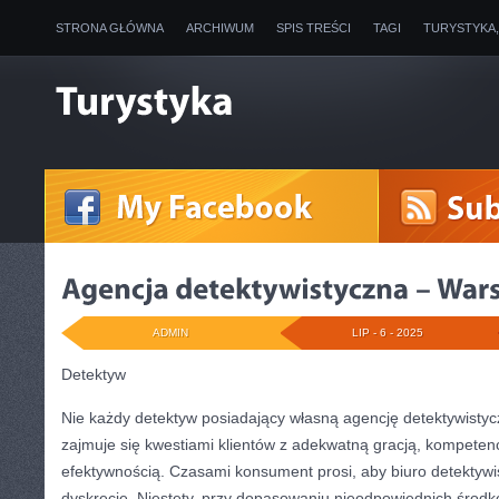
STRONA GŁÓWNA
ARCHIWUM
SPIS TREŚCI
TAGI
TURYSTYKA
ADMIN
LIP - 6 - 2025
Detektyw
Nie każdy detektyw posiadający własną agencję detektywistycz
zajmuje się kwestiami klientów z adekwatną gracją, kompeten
efektywnością. Czasami konsument prosi, aby biuro detektyw
dyskrecję. Niestety, przy dopasowaniu nieodpowiednich środk