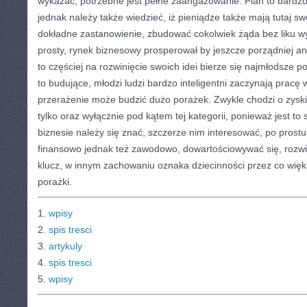
wykazać, potrzebne jest pełne zaangażowanie. Plan to bardzo 
jednak należy także wiedzieć, iż pieniądze także mają tutaj sw
dokładne zastanowienie, zbudować cokolwiek żąda bez liku wy
prosty, rynek biznesowy prosperował by jeszcze porządniej ani
to częściej na rozwinięcie swoich idei bierze się najmłodsze pok
to budujące, młodzi ludzi bardzo inteligentni zaczynają pra
przerażenie może budzić dużo porażek. Zwykle chodzi o zyski,
tylko oraz wyłącznie pod kątem tej kategorii, ponieważ jest to
biznesie należy się znać, szczerze nim interesować, po prostu,
finansowo jednak też zawodowo, dowartościowywać się, rozwi
klucz, w innym zachowaniu oznaka dziecinności przez co wię
porażki.
1.
wpisy
2.
spis tresci
3.
artykuly
4.
spis tresci
5.
wpisy
CATEGORIES:
TURYSTYKA, PODRÓŻE