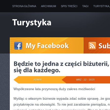
STRONA GŁÓWNA
ARCHIWUM
SPIS TREŚCI
TAGI
TURYSTYKA
ADMIN
WRZ - 22 - 2025
Współczesne lata przynoszą duży zakres możliwości
Myśląc o własnym biznesie wypada zdać sobie sprawę, że godz
przytaknięcie na obowiązki. To nie jest zarabianie pieniądza, 