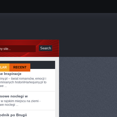
ULAR
RECENT
e Inspiracje
iny.pl – świat romansów, emocji i
mnianych historiiHarlequiny.pl to
e ...
sowe noclegi w
 w‍ rajskim miejscu na ziemi -
we noclegi ...
odnik po Brugii