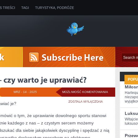
IS TREŚCI
TAGI
TURYSTYKA, PODRÓŻE
POP
Miłosn
BIEGI
WRZ - 14 - 2025
MOŻLIWOŚĆ KOMENTOWANIA
Harlequ
niezapo
NARCIARSKIE
wyjątkow
ZOSTAŁA WYŁĄCZONA
awiać je?
–
Luksu
mówić o tym, że uprawianie dowolnego sportu stanowi
Witajcie
CZY
utnie każdego z nas – z czystym sercem możemy
luksuso
WARTO
szukać dla siebie jakąkolwiek dyscyplinę i spędzać z nią
Przew
de wszystko doskonałym sposobem na efektywne
JE