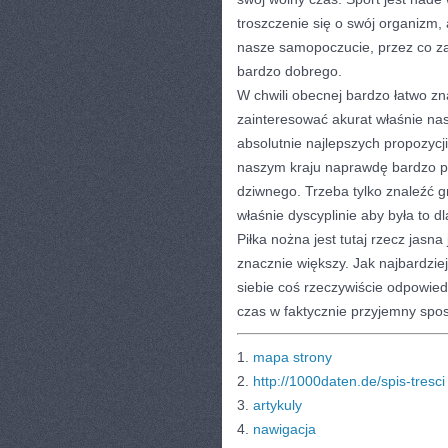
troszczenie się o swój organizm,
nasze samopoczucie, przez co zaj
bardzo dobrego.
W chwili obecnej bardzo łatwo zn
zainteresować akurat właśnie na
absolutnie najlepszych propozycji
naszym kraju naprawdę bardzo po
dziwnego. Trzeba tylko znaleźć g
właśnie dyscyplinie aby była to 
Piłka nożna jest tutaj rzecz jasn
znacznie większy. Jak najbardziej
siebie coś rzeczywiście odpowie
czas w faktycznie przyjemny spos
1.
mapa strony
2.
http://1000daten.de/spis-tresci
3.
artykuly
4.
nawigacja