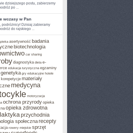
wie dzisiejszego ​postu, zabierzemy
dróż‌ po‌ ...
ie wczasy w Pan
e, podróżnicy! Dzisiaj zabieramy
dróż ‌do rajskiego ...
badania
asertywność
apteka
yczne
biotechnologia
ownictwo
car sharing
roby
e-
diagnostyka
dieta
rce
egzaminy
edukacja turystyczna
genetyka
gry edukacyjne
hotele
materiały
korepetycje
medycyna
czne
tocykle
motoryzacja
ochrona przyrody
opieka
na
opieka zdrowotna
zna
ilaktyka
przychodnia
recepty
ologia społeczna
sprzęt
tacja
rowery miejskie