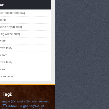
stronę internetową
ięcej
łen artykuł tutaj
się więcej tutaj
teraz
owe fakty
o sam
owe fakty
o sam
by zobaczyć
antyki
(27)
asertywność
apteka
(26)
badania genetyczne
(27)