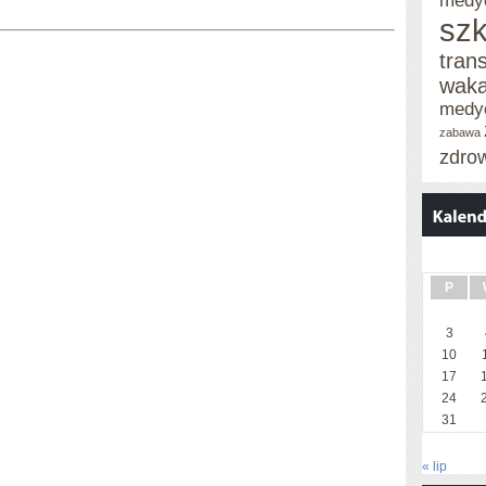
medy
szk
tran
waka
medy
zabawa
zdro
P
3
10
17
24
31
« lip