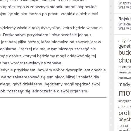
W ⁢spra
 a oprócz tego w znacznym stopniu potrafi poprawiać
Was w po
UPRAWIAĆ?
mując się nim można po prostu zrobić dla siebie coś
Rajsk
Witajci
ajdziemy właśnie taką dyscyplinę, która będzie w stanie
Was w po
s. Doskonałym przykładem i równocześnie jedną z
antyki
 jest tutaj piłka nożna, która niemalże od zawsze jest w
genet
pularna, i raczej nie ma w tym niczego szczególnie
bud
rupę osób z którymi będziemy mogli oddawać się tej
cho
dla nas wprost rewelacyjna zabawa.
comme
a jedynie przykładem, bowiem wybór dyscyplin jest obecnie
farmacja
 warto zainteresować się tym nieco bliżej i znaleźć dla
butikowe
dniego, gdyż dzięki temu będziemy mogli spędzać swój
medy
mo
ób troszcząc się jednocześnie o swój organizm.
klasycz
społec
prof
psych
rehabili