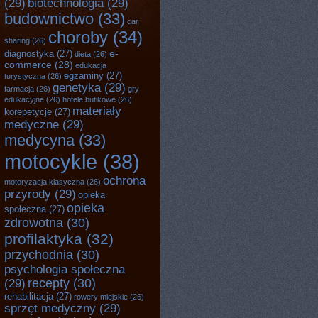
(29)
biotechnologia
(29)
budownictwo
(33)
car
choroby
(34)
sharing
(26)
e-
diagnostyka
(27)
dieta
(26)
commerce
(28)
edukacja
egzaminy
(27)
turystyczna
(26)
genetyka
(29)
farmacja
(26)
gry
edukacyjne
(26)
hotele butikowe
(26)
materiały
korepetycje
(27)
medyczne
(29)
medycyna
(33)
motocykle
(38)
ochrona
motoryzacja klasyczna
(26)
przyrody
(29)
opieka
opieka
społeczna
(27)
zdrowotna
(30)
profilaktyka
(32)
przychodnia
(30)
psychologia społeczna
recepty
(30)
(29)
rehabilitacja
(27)
rowery miejskie
(26)
sprzęt medyczny
(29)