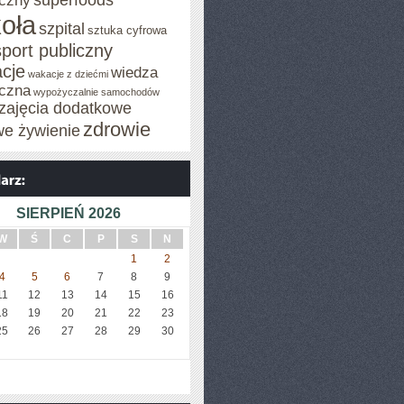
superfoods
czny
oła
szpital
sztuka cyfrowa
sport publiczny
cje
wiedza
wakacje z dziećmi
czna
wypożyczalnie samochodów
zajęcia dodatkowe
zdrowie
we żywienie
SIERPIEŃ 2026
W
Ś
C
P
S
N
1
2
4
5
6
7
8
9
11
12
13
14
15
16
18
19
20
21
22
23
25
26
27
28
29
30