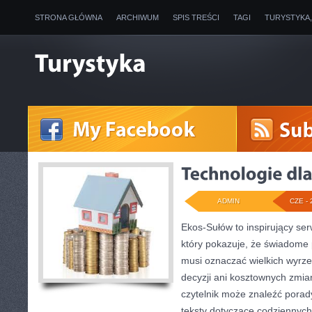
STRONA GŁÓWNA
ARCHIWUM
SPIS TREŚCI
TAGI
TURYSTYKA
ADMIN
CZE - 
Ekos-Sułów to inspirujący ser
który pokazuje, że świadome 
musi oznaczać wielkich wyrz
decyzji ani kosztownych zmia
czytelnik może znaleźć porady
teksty dotyczące codziennyc