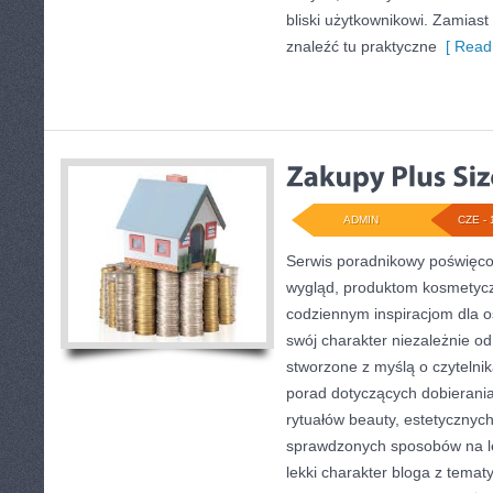
bliski użytkownikowi. Zamiast 
znaleźć tu praktyczne
[ Read
ADMIN
CZE - 
Serwis poradnikowy poświęcon
wygląd, produktom kosmetyc
codziennym inspiracjom dla o
swój charakter niezależnie od
stworzone z myślą o czytelnik
porad dotyczących dobierani
rytuałów beauty, estetycznych 
sprawdzonych sposobów na le
lekki charakter bloga z temat