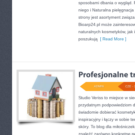
sposobami dbania o wygląd. 
niego i Naturalna pielęgnac
strony jest asortyment związa
Bioarp24.pl może zaintereso
naturalnych kosmetyków, jak i
poszukują
[ Read More ]
ADMIN
CZE - 
Studio Veriss to miejsce w si
przydatnym podpowiedziom dl
świadomie dobierać kosmetyk
inspiracyjny i łączy w sobie 
skóry. To blog dla miłośnicz
znaleźć zarówno konkretne po