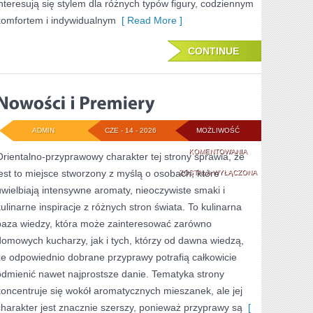
interesują się stylem dla różnych typów figury, codziennym
komfortem i indywidualnym
[ Read More ]
CONTINUE
ADMIN
CZE - 14 - 2026
MOŻLIWOŚĆ
NOWOŚCI
KOMENTOWANIA
Orientalno-przyprawowy charakter tej strony sprawia, że
jest to miejsce stworzony z myślą o osobach, które
I
ZOSTAŁA WYŁĄCZONA
uwielbiają intensywne aromaty, nieoczywiste smaki i
PREMIERY
kulinarne inspiracje z różnych stron świata. To kulinarna
baza wiedzy, która może zainteresować zarówno
domowych kucharzy, jak i tych, którzy od dawna wiedzą,
że odpowiednio dobrane przyprawy potrafią całkowicie
odmienić nawet najprostsze danie. Tematyka strony
koncentruje się wokół aromatycznych mieszanek, ale jej
charakter jest znacznie szerszy, ponieważ przyprawy są
[