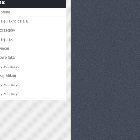
ofertę
ię, jak to działa
zczegóły
się, jak
ięcej
owe fakty
by zobaczyć
aj, kliknij
by zobaczyć
by zobaczyć