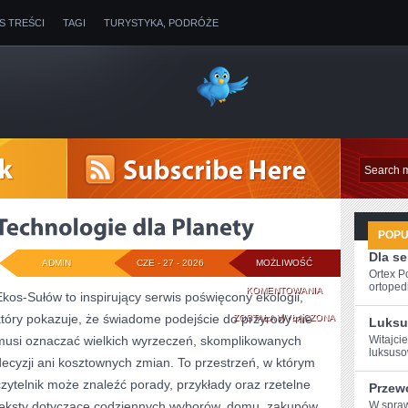
IS TREŚCI
TAGI
TURYSTYKA, PODRÓŻE
POP
Dla s
ADMIN
CZE - 27 - 2026
MOŻLIWOŚĆ
Ortex P
ortopedi
TECHNOLOGIE
KOMENTOWANIA
Ekos-Sułów to inspirujący serwis poświęcony ekologii,
który pokazuje, że świadome podejście do przyrody nie
DLA
ZOSTAŁA WYŁĄCZONA
Luksu
musi oznaczać wielkich wyrzeczeń, skomplikowanych
Witajcie
PLANETY
luksuso
decyzji ani kosztownych zmian. To przestrzeń, w którym
czytelnik może znaleźć porady, przykłady oraz rzetelne
Przew
teksty dotyczące codziennych wyborów, domu, zakupów,
W ⁢spra