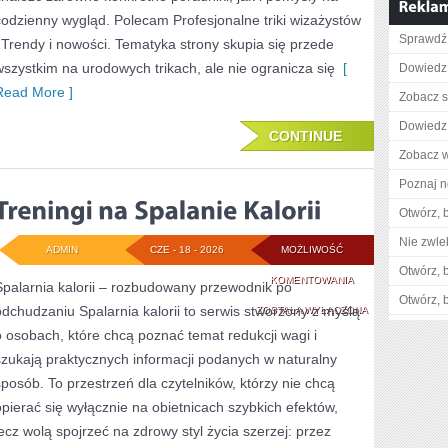
codzienny wygląd. Polecam Profesjonalne triki wizażystów
Sprawdź 
i Trendy i nowości. Tematyka strony skupia się przede
wszystkim na urodowych trikach, ale nie ogranicza się
[
Dowiedz s
Read More ]
Zobacz s
Dowiedz 
CONTINUE
Zobacz w
Poznaj n
Otwórz, 
Nie zwlek
ADMIN
CZE - 18 - 2026
MOŻLIWOŚĆ
Otwórz, 
TRENINGI
KOMENTOWANIA
Spalarnia kalorii – rozbudowany przewodnik po
Otwórz, 
odchudzaniu Spalarnia kalorii to serwis stworzony z myślą
NA
ZOSTAŁA WYŁĄCZONA
o osobach, które chcą poznać temat redukcji wagi i
SPALANIE
szukają praktycznych informacji podanych w naturalny
KALORII
sposób. To przestrzeń dla czytelników, którzy nie chcą
opierać się wyłącznie na obietnicach szybkich efektów,
lecz wolą spojrzeć na zdrowy styl życia szerzej: przez