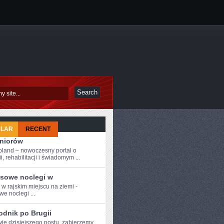
ULAR
RECENT
eniorów
oland – nowoczesny portal o
i, rehabilitacji i świadomym ...
sowe noclegi w
 w‍ rajskim miejscu na ziemi -
we noclegi ...
odnik po Brugii
wie dzisiejszego ​postu, zabierzemy