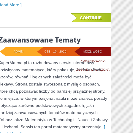
Read More ]
CONTINUE
ADMIN
CZE - 10 - 2026
MOŻLIWOŚĆ
ZAAWANSOWANE
KOMENTOWANIA
SuperMatma.pl to rozbudowany serwis internetowy
poświęcony matematyce, który pokazuje, że świat liczb,
TEMATY
ZOSTAŁA WYŁĄCZONA
wzorów, równań i logicznych zależności może być
ciekawy. Strona została stworzona z myślą o osobach,
które chcą poznawać liczby od bardziej przyjaznej strony.
To miejsce, w którym pasjonat nauki może znaleźć porady
dotyczące zarówno podstawowych zagadnień, jak i
bardziej zaawansowanych tematów matematycznych.
Zobacz także Matematyka w Technologii i Nauce i Zabawy
z Liczbami. Serwis ten portal matematyczny prezentuje
[