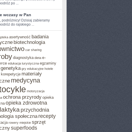
dróż‌ po‌ ...
ie wczasy w Pan
e, podróżnicy! Dzisiaj zabieramy
dróż ‌do rajskiego ...
badania
asertywność
apteka
yczne
biotechnologia
ownictwo
car sharing
roby
e-
diagnostyka
dieta
rce
egzaminy
edukacja turystyczna
genetyka
gry edukacyjne
hotele
materiały
korepetycje
medycyna
czne
tocykle
motoryzacja
ochrona przyrody
opieka
na
opieka zdrowotna
zna
ilaktyka
przychodnia
recepty
ologia społeczna
sprzęt
tacja
rowery miejskie
superfoods
czny