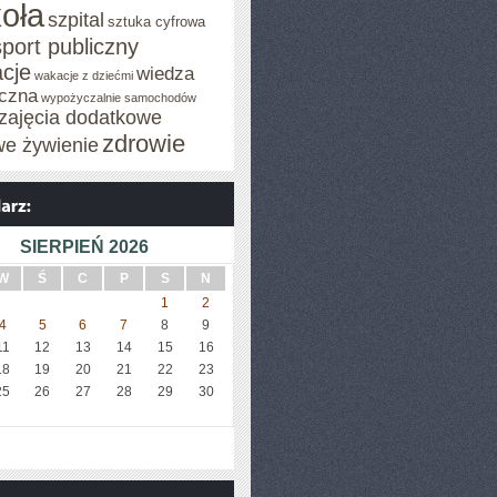
oła
szpital
sztuka cyfrowa
sport publiczny
cje
wiedza
wakacje z dziećmi
czna
wypożyczalnie samochodów
zajęcia dodatkowe
zdrowie
we żywienie
SIERPIEŃ 2026
W
Ś
C
P
S
N
1
2
4
5
6
7
8
9
11
12
13
14
15
16
18
19
20
21
22
23
25
26
27
28
29
30