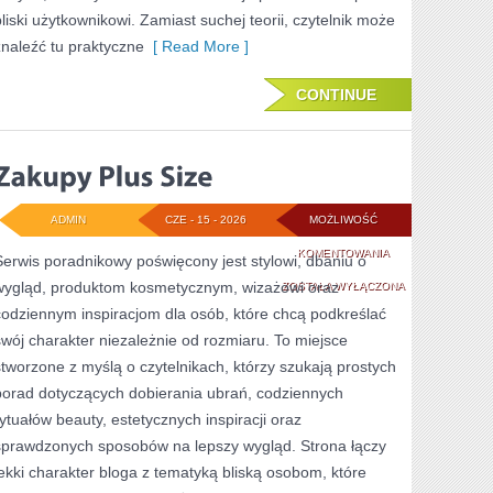
bliski użytkownikowi. Zamiast suchej teorii, czytelnik może
znaleźć tu praktyczne
[ Read More ]
CONTINUE
ADMIN
CZE - 15 - 2026
MOŻLIWOŚĆ
ZAKUPY
KOMENTOWANIA
Serwis poradnikowy poświęcony jest stylowi, dbaniu o
wygląd, produktom kosmetycznym, wizażowi oraz
PLUS
ZOSTAŁA WYŁĄCZONA
codziennym inspiracjom dla osób, które chcą podkreślać
SIZE
swój charakter niezależnie od rozmiaru. To miejsce
stworzone z myślą o czytelnikach, którzy szukają prostych
porad dotyczących dobierania ubrań, codziennych
rytuałów beauty, estetycznych inspiracji oraz
sprawdzonych sposobów na lepszy wygląd. Strona łączy
lekki charakter bloga z tematyką bliską osobom, które