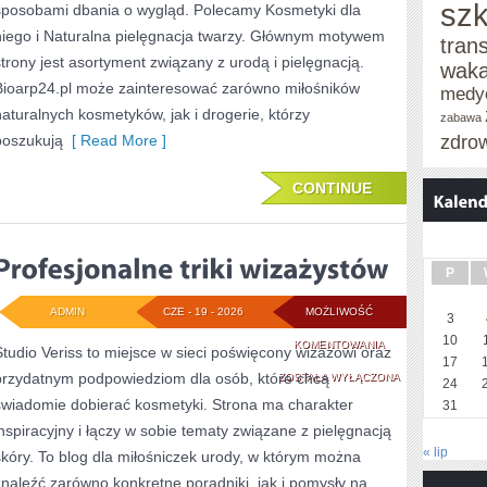
szk
sposobami dbania o wygląd. Polecamy Kosmetyki dla
niego i Naturalna pielęgnacja twarzy. Głównym motywem
tran
strony jest asortyment związany z urodą i pielęgnacją.
waka
Bioarp24.pl może zainteresować zarówno miłośników
medy
naturalnych kosmetyków, jak i drogerie, którzy
zabawa
poszukują
[ Read More ]
zdro
CONTINUE
P
ADMIN
CZE - 19 - 2026
MOŻLIWOŚĆ
3
10
PROFESJONALNE
KOMENTOWANIA
Studio Veriss to miejsce w sieci poświęcony wizażowi oraz
17
przydatnym podpowiedziom dla osób, które chcą
TRIKI
ZOSTAŁA WYŁĄCZONA
24
świadomie dobierać kosmetyki. Strona ma charakter
31
WIZAŻYSTÓW
inspiracyjny i łączy w sobie tematy związane z pielęgnacją
« lip
skóry. To blog dla miłośniczek urody, w którym można
znaleźć zarówno konkretne poradniki, jak i pomysły na