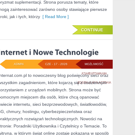
pryzmat suplementacji. Strona porusza tematy, które
mogą zainteresować zarówno osoby stawiające pierwsze
roki, jak i tych, którzy
[ Read More ]
CONTINUE
ADMIN
CZE - 17 - 2026
MOŻLIWOŚĆ
INTERNET
KOMENTOWANIA
Internat.com.pl to nowoczesny blog poświęcony sieci oraz
wszystkim zagadnieniom, które kojarzą się z codziennym
I
ZOSTAŁA WYŁĄCZONA
korzystaniem z urządzeń mobilnych. Strona może być
NOWE
pomocnym miejscem dla osób, które chcą opanować
TECHNOLOGIE
świecie internetu, sieci bezprzewodowych, światłowodów,
5G, chmury, hostingu, cyberbezpieczeństwa oraz
praktycznych rozwiązań technologicznych. Nowości na
stronie: Poradniki Użytkownika i Czytelnicy o Temacie. To
witryna, w którym świat online zostaje pokazana w sposób