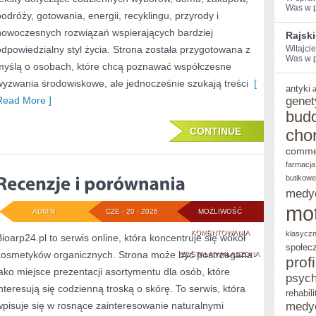
Was w po
podróży, gotowania, energii, recyklingu, przyrody i
nowoczesnych rozwiązań wspierających bardziej
Rajsk
odpowiedzialny styl życia. Strona została przygotowana z
Witajci
Was w po
myślą o osobach, które chcą poznawać współczesne
wyzwania środowiskowe, ale jednocześnie szukają treści
[
antyki
Read More ]
genet
bud
CONTINUE
cho
comme
farmacja
butikowe
medy
mo
ADMIN
CZE - 20 - 2026
MOŻLIWOŚĆ
RECENZJE
KOMENTOWANIA
klasycz
Bioarp24.pl to serwis online, która koncentruje się wokół
społec
kosmetyków organicznych. Strona może być postrzegana
I
ZOSTAŁA WYŁĄCZONA
prof
jako miejsce prezentacji asortymentu dla osób, które
PORÓWNANIA
psych
interesują się codzienną troską o skórę. To serwis, która
rehabili
wpisuje się w rosnące zainteresowanie naturalnymi
medy