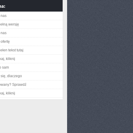
 nas
ełną wersję
 nas
ofertę
łen tekst tutaj
aj, kliknij
o sam
się, dlaczego
gowany? Sprawdź
aj, kliknij