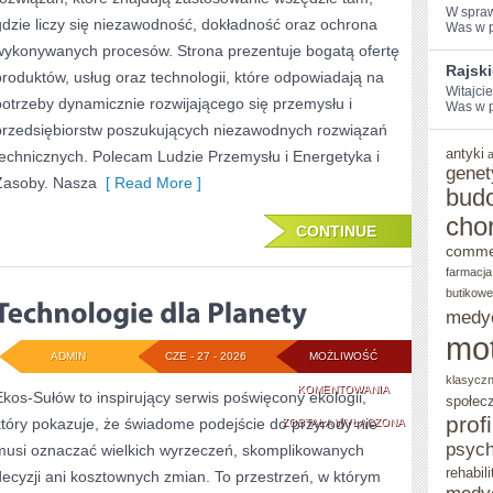
W ⁢spra
gdzie liczy się niezawodność, dokładność oraz ochrona
Was w po
wykonywanych procesów. Strona prezentuje bogatą ofertę
Rajsk
produktów, usług oraz technologii, które odpowiadają na
Witajci
potrzeby dynamicznie rozwijającego się przemysłu i
Was w po
przedsiębiorstw poszukujących niezawodnych rozwiązań
antyki
technicznych. Polecam Ludzie Przemysłu i Energetyka i
genet
Zasoby. Nasza
[ Read More ]
bud
cho
CONTINUE
comme
farmacja
butikowe
medy
mo
ADMIN
CZE - 27 - 2026
MOŻLIWOŚĆ
klasycz
TECHNOLOGIE
KOMENTOWANIA
Ekos-Sułów to inspirujący serwis poświęcony ekologii,
społec
prof
który pokazuje, że świadome podejście do przyrody nie
DLA
ZOSTAŁA WYŁĄCZONA
psych
musi oznaczać wielkich wyrzeczeń, skomplikowanych
PLANETY
rehabili
decyzji ani kosztownych zmian. To przestrzeń, w którym