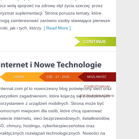
lecz wolą spojrzeć na zdrowy styl życia szerzej: przez
pryzmat suplementacji. Strona porusza tematy, które
mogą zainteresować zarówno osoby stawiające pierwsze
roki, jak i tych, którzy
[ Read More ]
CONTINUE
ADMIN
CZE - 17 - 2026
MOŻLIWOŚĆ
INTERNET
KOMENTOWANIA
Internat.com.pl to nowoczesny blog poświęcony sieci oraz
wszystkim zagadnieniom, które kojarzą się z codziennym
I
ZOSTAŁA WYŁĄCZONA
korzystaniem z urządzeń mobilnych. Strona może być
NOWE
pomocnym miejscem dla osób, które chcą opanować
TECHNOLOGIE
świecie internetu, sieci bezprzewodowych, światłowodów,
5G, chmury, hostingu, cyberbezpieczeństwa oraz
praktycznych rozwiązań technologicznych. Nowości na