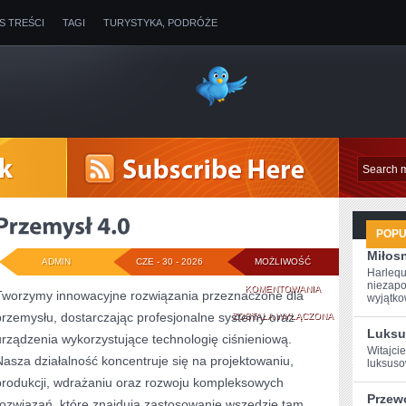
IS TREŚCI
TAGI
TURYSTYKA, PODRÓŻE
POP
Miłosn
ADMIN
CZE - 30 - 2026
MOŻLIWOŚĆ
Harlequ
niezapo
PRZEMYSŁ
KOMENTOWANIA
Tworzymy innowacyjne rozwiązania przeznaczone dla
wyjątkow
przemysłu, dostarczając profesjonalne systemy oraz
4.0
ZOSTAŁA WYŁĄCZONA
Luksu
urządzenia wykorzystujące technologię ciśnieniową.
Witajcie
Nasza działalność koncentruje się na projektowaniu,
luksuso
produkcji, wdrażaniu oraz rozwoju kompleksowych
Przew
rozwiązań, które znajdują zastosowanie wszędzie tam,