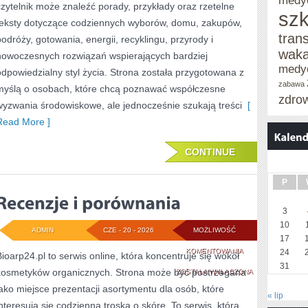
medy
czytelnik może znaleźć porady, przykłady oraz rzetelne
szk
teksty dotyczące codziennych wyborów, domu, zakupów,
tran
podróży, gotowania, energii, recyklingu, przyrody i
waka
nowoczesnych rozwiązań wspierających bardziej
medy
odpowiedzialny styl życia. Strona została przygotowana z
zabawa
myślą o osobach, które chcą poznawać współczesne
zdro
wyzwania środowiskowe, ale jednocześnie szukają treści
[
Read More ]
CONTINUE
P
3
10
ADMIN
CZE - 20 - 2026
MOŻLIWOŚĆ
17
RECENZJE
KOMENTOWANIA
24
Bioarp24.pl to serwis online, która koncentruje się wokół
31
kosmetyków organicznych. Strona może być postrzegana
I
ZOSTAŁA WYŁĄCZONA
jako miejsce prezentacji asortymentu dla osób, które
PORÓWNANIA
« lip
interesują się codzienną troską o skórę. To serwis, która