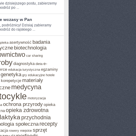
wie dzisiejszego ​postu, zabierzemy
dróż‌ po‌ ...
ie wczasy w Pan
e, podróżnicy! Dzisiaj zabieramy
dróż ‌do rajskiego ...
badania
asertywność
apteka
yczne
biotechnologia
ownictwo
car sharing
roby
e-
diagnostyka
dieta
rce
egzaminy
edukacja turystyczna
genetyka
gry edukacyjne
hotele
materiały
korepetycje
medycyna
czne
tocykle
motoryzacja
ochrona przyrody
opieka
na
opieka zdrowotna
zna
ilaktyka
przychodnia
recepty
ologia społeczna
sprzęt
tacja
rowery miejskie