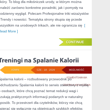
skóry. To blog dla miłośniczek urody, w którym można
znaleźć zarówno konkretne poradniki, jak i pomysły na
codzienny wygląd. Polecam Profesjonalne triki wizażystów
i Trendy i nowości. Tematyka strony skupia się przede
wszystkim na urodowych trikach, ale nie ogranicza się
[
Read More ]
CONTINUE
ADMIN
CZE - 18 - 2026
MOŻLIWOŚĆ
TRENINGI
KOMENTOWANIA
Spalarnia kalorii – rozbudowany przewodnik po
odchudzaniu Spalarnia kalorii to serwis stworzony z myślą
NA
ZOSTAŁA WYŁĄCZONA
o osobach, które chcą poznać temat redukcji wagi i
SPALANIE
szukają praktycznych informacji podanych w naturalny
KALORII
sposób. To przestrzeń dla czytelników, którzy nie chcą
opierać się wyłącznie na obietnicach szybkich efektów,