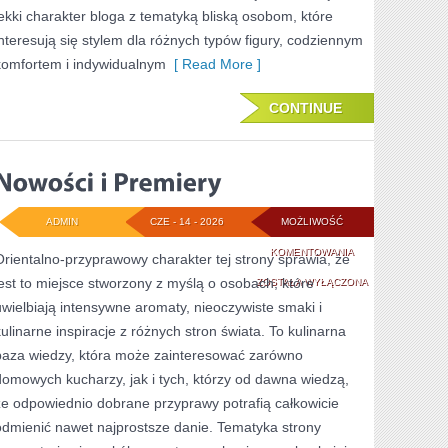
lekki charakter bloga z tematyką bliską osobom, które
interesują się stylem dla różnych typów figury, codziennym
komfortem i indywidualnym
[ Read More ]
CONTINUE
ADMIN
CZE - 14 - 2026
MOŻLIWOŚĆ
NOWOŚCI
KOMENTOWANIA
Orientalno-przyprawowy charakter tej strony sprawia, że
jest to miejsce stworzony z myślą o osobach, które
I
ZOSTAŁA WYŁĄCZONA
uwielbiają intensywne aromaty, nieoczywiste smaki i
PREMIERY
kulinarne inspiracje z różnych stron świata. To kulinarna
baza wiedzy, która może zainteresować zarówno
domowych kucharzy, jak i tych, którzy od dawna wiedzą,
że odpowiednio dobrane przyprawy potrafią całkowicie
odmienić nawet najprostsze danie. Tematyka strony