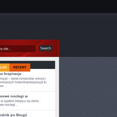
ULAR
RECENT
e Inspiracje
iny.pl – świat romansów, emocji i
mnianych historiiHarlequiny.pl to
e ...
sowe noclegi w
 w‍ rajskim miejscu na ziemi -
we noclegi ...
odnik po Brugii