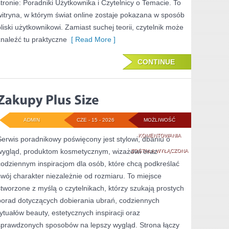
stronie: Poradniki Użytkownika i Czytelnicy o Temacie. To
witryna, w którym świat online zostaje pokazana w sposób
bliski użytkownikowi. Zamiast suchej teorii, czytelnik może
znaleźć tu praktyczne
[ Read More ]
CONTINUE
ADMIN
CZE - 15 - 2026
MOŻLIWOŚĆ
ZAKUPY
KOMENTOWANIA
Serwis poradnikowy poświęcony jest stylowi, dbaniu o
wygląd, produktom kosmetycznym, wizażowi oraz
PLUS
ZOSTAŁA WYŁĄCZONA
codziennym inspiracjom dla osób, które chcą podkreślać
SIZE
swój charakter niezależnie od rozmiaru. To miejsce
stworzone z myślą o czytelnikach, którzy szukają prostych
porad dotyczących dobierania ubrań, codziennych
rytuałów beauty, estetycznych inspiracji oraz
sprawdzonych sposobów na lepszy wygląd. Strona łączy