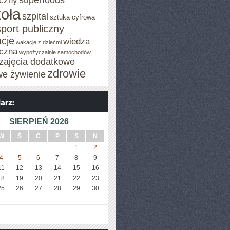
superfoods
czny
oła
szpital
sztuka cyfrowa
sport publiczny
cje
wiedza
wakacje z dziećmi
czna
wypożyczalnie samochodów
zajęcia dodatkowe
zdrowie
we żywienie
SIERPIEŃ 2026
W
Ś
C
P
S
N
1
2
4
5
6
7
8
9
11
12
13
14
15
16
18
19
20
21
22
23
25
26
27
28
29
30