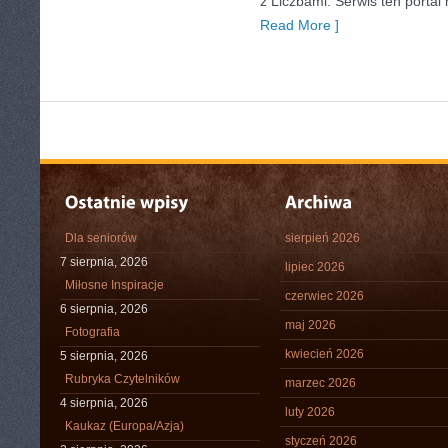
z Liczbami. Serwis ten porta
Read More ]
Dla seniorów
sierpień 2026
7 sierpnia, 2026
lipiec 2026
Miłosne Inspiracje
czerwiec 2026
6 sierpnia, 2026
maj 2026
Fotografia
kwiecień 2026
5 sierpnia, 2026
Rubryka Czytelników
marzec 2026
4 sierpnia, 2026
luty 2026
Kaukaz (Europa/Azja)
styczeń 2026