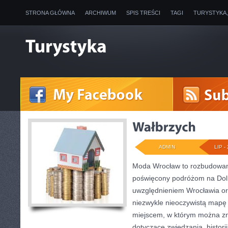
STRONA GŁÓWNA
ARCHIWUM
SPIS TREŚCI
TAGI
TURYSTYKA
ADMIN
LIP - 
Moda Wrocław to rozbudowany
poświęcony podróżom na Dol
uwzględnieniem Wrocławia or
niezwykle nieoczywistą mapę t
miejscem, w którym można zna
dotyczące zwiedzania, historii,