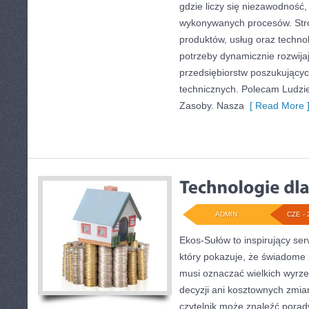
gdzie liczy się niezawodność
wykonywanych procesów. Stro
produktów, usług oraz technol
potrzeby dynamicznie rozwija
przedsiębiorstw poszukujący
technicznych. Polecam Ludzie
Zasoby. Nasza
[ Read More 
ADMIN
CZE - 
Ekos-Sułów to inspirujący ser
który pokazuje, że świadome 
musi oznaczać wielkich wyrz
decyzji ani kosztownych zmia
czytelnik może znaleźć porady