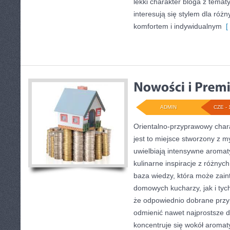
lekki charakter bloga z temat
interesują się stylem dla róż
komfortem i indywidualnym
[ 
ADMIN
CZE - 
Orientalno-przyprawowy charak
jest to miejsce stworzony z m
uwielbiają intensywne aromaty
kulinarne inspiracje z różnych
baza wiedzy, która może zai
domowych kucharzy, jak i tyc
że odpowiednio dobrane przyp
odmienić nawet najprostsze d
koncentruje się wokół aromat