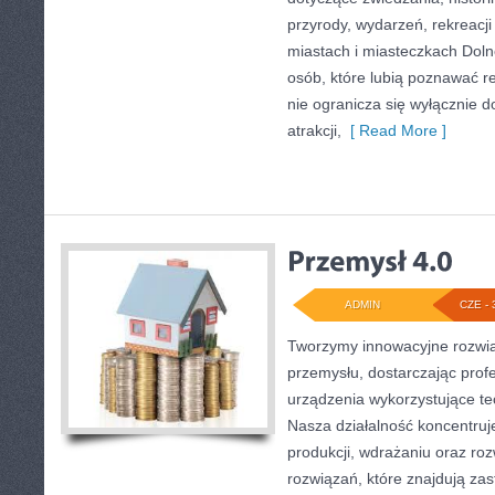
przyrody, wydarzeń, rekreacj
miastach i miasteczkach Doln
osób, które lubią poznawać r
nie ogranicza się wyłącznie d
atrakcji,
[ Read More ]
ADMIN
CZE - 
Tworzymy innowacyjne rozwią
przemysłu, dostarczając prof
urządzenia wykorzystujące te
Nasza działalność koncentruje
produkcji, wdrażaniu oraz r
rozwiązań, które znajdują za