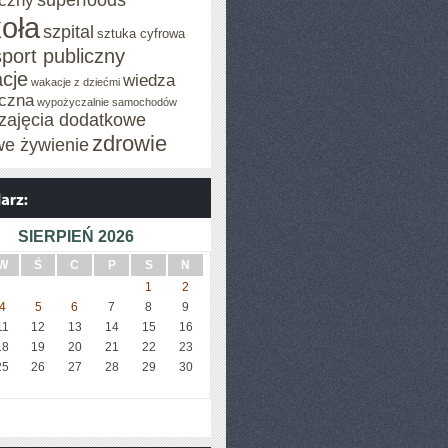
superfoods
czny
oła
szpital
sztuka cyfrowa
sport publiczny
cje
wiedza
wakacje z dziećmi
czna
wypożyczalnie samochodów
zajęcia dodatkowe
zdrowie
we żywienie
SIERPIEŃ 2026
W
Ś
C
P
S
N
1
2
4
5
6
7
8
9
11
12
13
14
15
16
18
19
20
21
22
23
25
26
27
28
29
30