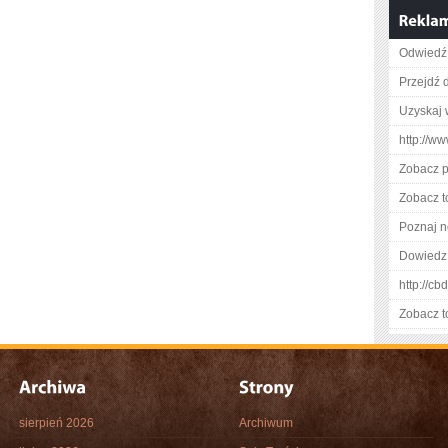
Odwiedź 
Przejdź 
Uzyskaj 
http://ww
Zobacz p
Zobacz t
Poznaj n
Dowiedz 
http://c
Zobacz t
sierpień 2026
Archiwum