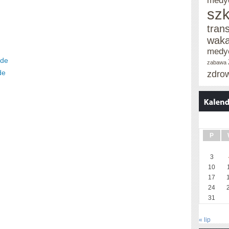
medy
szk
tran
waka
medy
.de
zabawa
de
zdro
P
3
10
17
24
31
« lip