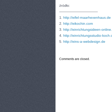
źródło:
———————————
1.
http://eifel-maarhexenhaus.de
2.
http://eikochin.com
3.
http://einrichtungsideen-online
4.
http://einrichtungsstudio-koch.
5.
http://eins-a-webdesign.de
CATEGORIES:
TURYSTYKA, PODRÓŻE
Comments are closed.