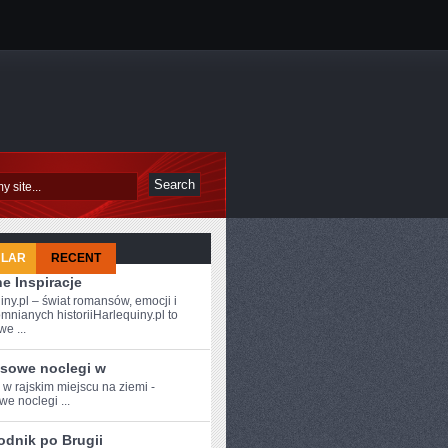
ULAR
RECENT
e Inspiracje
iny.pl – świat romansów, emocji i
mnianych historiiHarlequiny.pl to
e ...
sowe noclegi w
 w‍ rajskim miejscu na ziemi -
we noclegi ...
odnik po Brugii