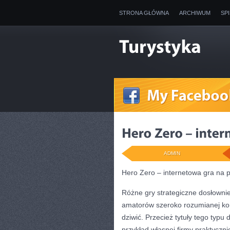
STRONA GŁÓWNA
ARCHIWUM
SP
ADMIN
Hero Zero – internetowa gra na 
Różne gry strategiczne dosłowni
amatorów szeroko rozumianej kom
dziwić. Przecież tytuły tego typ
przykład własnej firmy praktyczn