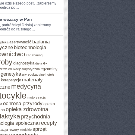
wie dzisiejszego ​postu, zabierzemy
dróż‌ po‌ ...
ie wczasy w Pan
e, podróżnicy! Dzisiaj zabieramy
dróż ‌do rajskiego ...
badania
asertywność
apteka
yczne
biotechnologia
ownictwo
car sharing
roby
e-
diagnostyka
dieta
rce
egzaminy
edukacja turystyczna
genetyka
gry edukacyjne
hotele
materiały
korepetycje
medycyna
czne
tocykle
motoryzacja
ochrona przyrody
opieka
na
opieka zdrowotna
zna
ilaktyka
przychodnia
recepty
ologia społeczna
sprzęt
tacja
rowery miejskie