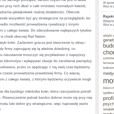
W ⁢spra
en przy nich dbać o całe mnóstwo rozmaitych kwestii,
Was w po
PRZEGLĄDARKĘ
zenia jakiejkolwiek realnej działalności. Obecnie
Rajsk
ede wszystkim być gry strategiczne na przeglądarki, bo
Witajci
adto możliwość prowadzenia rywalizacji z innymi
Was w po
i z całego świata. Do zdecydowanie najlepszych tytułów
antyki
 w chwili obecnej Rail Nation.
genet
tyki kolei. Zadaniem gracza jest stworzenie tu silnej i
bud
 firmy zajmującej się tą właśnie dziedziną, co
cho
 tu nieustannie troszczyć się przykładowo o najwyższy
comme
s lokomotyw i wyłapywać okazje do zarobienia pieniędzy.
farmacja
budowana, przez co spędzając z nią swój czas będziemy
butikowe
 w czasie prowadzenia prawdziwej firmy. Co więcej,
medy
mo
mi z całego świata, z którymi będziemy oczywiście mogli
klasycz
ie dla każdego miłośnika kolei, która rzeczywiście potrafi
społec
prof
. Równocześnie jednak bardzo dobrze może się przy niej
prostu lubi dobre gry strategiczne, więc naprawdę warto
psych
rehabili
!