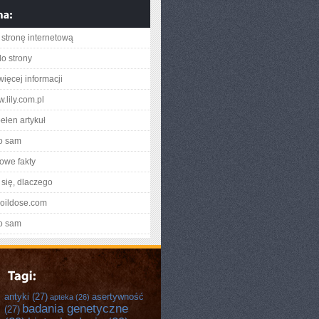
stronę internetową
do strony
więcej informacji
w.lily.com.pl
ełen artykuł
o sam
owe fakty
się, dlaczego
bdoildose.com
o sam
antyki
(27)
asertywność
apteka
(26)
badania genetyczne
(27)