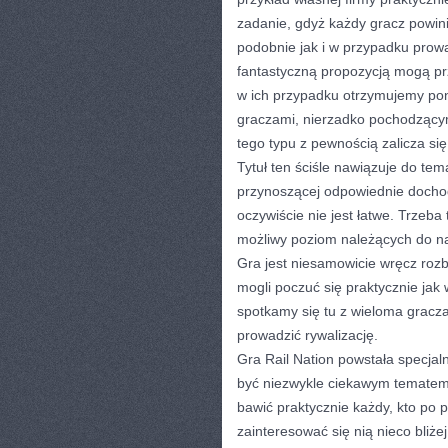
zadanie, gdyż każdy gracz powini
podobnie jak i w przypadku prowad
fantastyczną propozycją mogą prz
w ich przypadku otrzymujemy pon
graczami, nierzadko pochodzącym
tego typu z pewnością zalicza się
Tytuł ten ściśle nawiązuje do tema
przynoszącej odpowiednie dochody
oczywiście nie jest łatwe. Trzeba
możliwy poziom należących do na
Gra jest niesamowicie wręcz roz
mogli poczuć się praktycznie jak
spotkamy się tu z wieloma gracza
prowadzić rywalizację.
Gra Rail Nation powstała specjaln
być niezwykle ciekawym tematem
bawić praktycznie każdy, kto po 
zainteresować się nią nieco bliżej