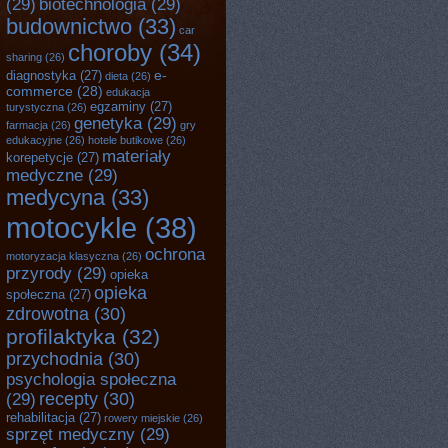
(29)
biotechnologia
(29)
budownictwo
(33)
car
choroby
(34)
sharing
(26)
e-
diagnostyka
(27)
dieta
(26)
commerce
(28)
edukacja
egzaminy
(27)
turystyczna
(26)
genetyka
(29)
farmacja
(26)
gry
edukacyjne
(26)
hotele butikowe
(26)
materiały
korepetycje
(27)
medyczne
(29)
medycyna
(33)
motocykle
(38)
ochrona
motoryzacja klasyczna
(26)
przyrody
(29)
opieka
opieka
społeczna
(27)
zdrowotna
(30)
profilaktyka
(32)
przychodnia
(30)
psychologia społeczna
recepty
(30)
(29)
rehabilitacja
(27)
rowery miejskie
(26)
sprzęt medyczny
(29)