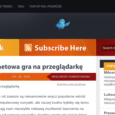
IS TREŚCI
TAGI
TURYSTYKA, PODRÓŻE
POP
Miłosn
HERO
LIP - 28 - 2025
MOŻLIWOŚĆ KOMENTOWANIA
Harlequ
niezapo
ZERO
wyjątkow
ZOSTAŁA WYŁĄCZONA
przeglądarkę
–
Luksu
e od zawsze są niesamowicie wręcz popularne wśród
Witajcie
INTERNETOWA
puterowej rozrywki, ale raczej trudno byłoby się temu
luksuso
GRA
u dają nam niezwykle ciekawą możliwość tworzenia na
Przew
ie od samego początku; bardzo często nie jest to łatwe
NA