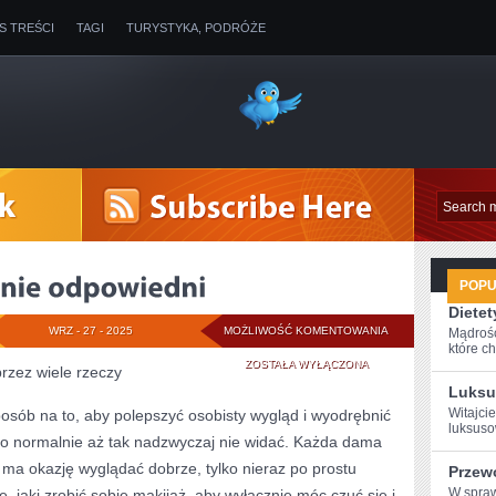
IS TREŚCI
TAGI
TURYSTYKA, PODRÓŻE
POP
Dietet
MAKE-
WRZ - 27 - 2025
MOŻLIWOŚĆ KOMENTOWANIA
Mądrość
które ch
UP
ZOSTAŁA WYŁĄCZONA
przez wiele rzeczy
Luksu
TO
Witajcie
osób na to, aby polepszyć osobisty wygląd i wyodrębnić
luksuso
WYBITNIE
go normalnie aż tak nadzwyczaj nie widać. Każda dama
ODPOWIEDNI
a ma okazję wyglądać dobrze, tylko nieraz po prostu
Przew
W ⁢spra
 jaki zrobić sobie makijaż, aby wyłącznie móc czuć się i