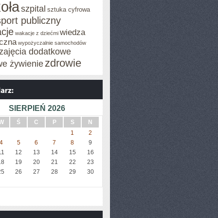
oła
szpital
sztuka cyfrowa
sport publiczny
cje
wiedza
wakacje z dziećmi
czna
wypożyczalnie samochodów
zajęcia dodatkowe
zdrowie
we żywienie
SIERPIEŃ 2026
W
Ś
C
P
S
N
1
2
4
5
6
7
8
9
11
12
13
14
15
16
18
19
20
21
22
23
25
26
27
28
29
30