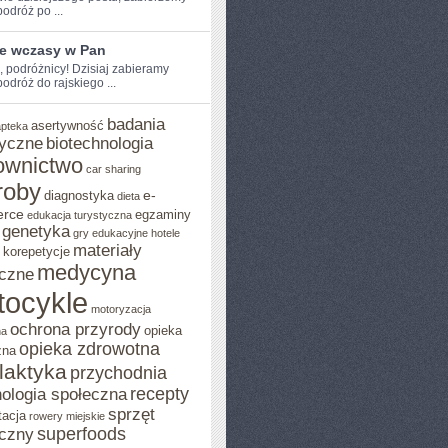
dróż‌ po‌ ...
ie wczasy w Pan
e, podróżnicy! Dzisiaj zabieramy
dróż ‌do rajskiego ...
badania
asertywność
apteka
yczne
biotechnologia
ownictwo
car sharing
roby
e-
diagnostyka
dieta
rce
egzaminy
edukacja turystyczna
genetyka
gry edukacyjne
hotele
materiały
korepetycje
medycyna
czne
tocykle
motoryzacja
ochrona przyrody
opieka
na
opieka zdrowotna
zna
ilaktyka
przychodnia
recepty
ologia społeczna
sprzęt
tacja
rowery miejskie
superfoods
czny