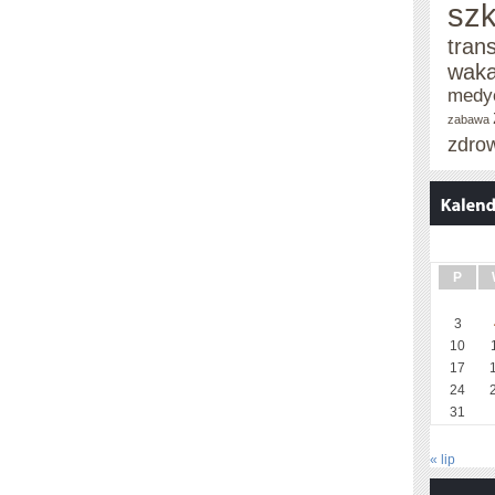
szk
tran
waka
medy
zabawa
zdro
P
3
10
17
24
31
« lip