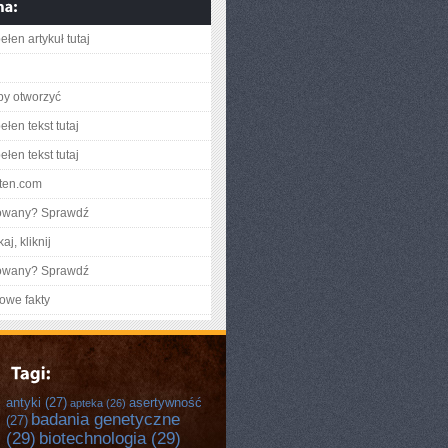
łen artykuł tutaj
aby otworzyć
łen tekst tutaj
łen tekst tutaj
oten.com
gowany? Sprawdź
aj, kliknij
gowany? Sprawdź
owe fakty
antyki
(27)
asertywność
apteka
(26)
badania genetyczne
(27)
(29)
biotechnologia
(29)