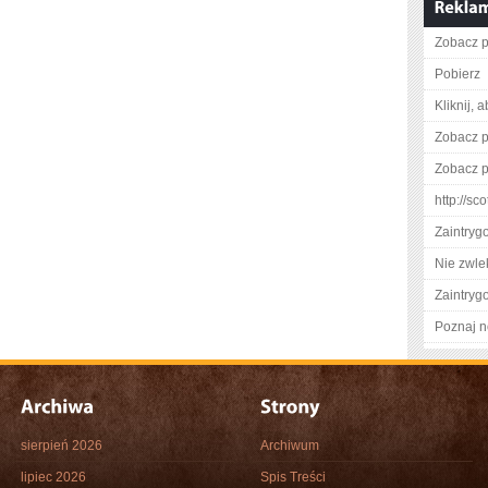
Zobacz pe
Pobierz
Kliknij, 
Zobacz pe
Zobacz pe
http://sc
Zaintry
Nie zwlek
Zaintry
Poznaj n
sierpień 2026
Archiwum
lipiec 2026
Spis Treści