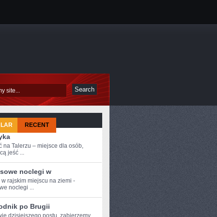
ULAR
RECENT
yka
 na Talerzu – miejsce dla osób,
cą jeść ...
sowe noclegi w
 w‍ rajskim miejscu na ziemi -
we noclegi ...
odnik po Brugii
wie dzisiejszego ​postu, zabierzemy