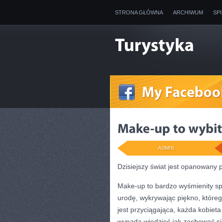
STRONA GŁÓWNA
ARCHIWUM
SP
ADMIN
Dzisiejszy świat jest opanowany 
Make-up to bardzo wyśmienity sp
urodę, wykrywając piękno, które
jest przyciągająca, każda kobiet
wypada wiedzieć jak zachować się,