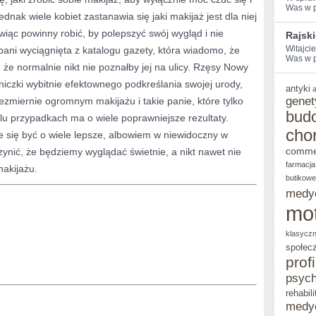
Was w po
dnak wiele kobiet zastanawia się jaki makijaż jest dla niej
wiąc powinny robić, by polepszyć swój wygląd i nie
Rajsk
Witajci
pani wyciągnięta z katalogu gazety, która wiadomo, że
Was w po
że normalnie nikt nie poznałby jej na ulicy. Rzęsy Nowy
iczki wybitnie efektownego podkreślania swojej urody,
antyki
genet
ezmiernie ogromnym makijażu i takie panie, które tylko
bud
lu przypadkach ma o wiele poprawniejsze rezultaty.
cho
 się być o wiele lepsze, albowiem w niewidoczny w
comme
nić, że będziemy wyglądać świetnie, a nikt nawet nie
farmacja
makijażu.
butikowe
medy
mo
klasycz
społec
prof
psych
rehabili
medy