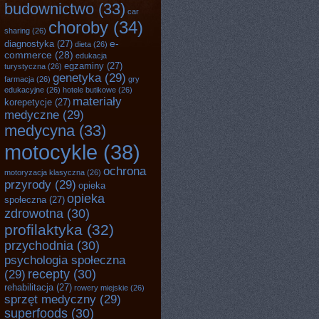
budownictwo
(33)
car
choroby
(34)
sharing
(26)
e-
diagnostyka
(27)
dieta
(26)
commerce
(28)
edukacja
egzaminy
(27)
turystyczna
(26)
genetyka
(29)
farmacja
(26)
gry
edukacyjne
(26)
hotele butikowe
(26)
materiały
korepetycje
(27)
medyczne
(29)
medycyna
(33)
motocykle
(38)
ochrona
motoryzacja klasyczna
(26)
przyrody
(29)
opieka
opieka
społeczna
(27)
zdrowotna
(30)
profilaktyka
(32)
przychodnia
(30)
psychologia społeczna
recepty
(30)
(29)
rehabilitacja
(27)
rowery miejskie
(26)
sprzęt medyczny
(29)
superfoods
(30)