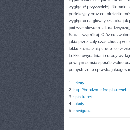
wyglądać przyzwoiciej. Niemniej je
perfekcyjny oraz co tak ściśle mó
wyglądać na główny rzut oka jak 
jest wymalowana tak nadzwyczaj, 
Sącz – wypróbuj. Otóż są zwolenn
jakie przez cały czas chodzą w ni
lekko zaznaczają urodę, co w wie
Lekkie uwydatnianie urody wydaje
pewnym sensie sposób wolno uczy
pomyśli, że to sprawka jakiegoś 
1.
teksty
2.
http://baptizm.info/spis-tresci
3.
spis tresci
4.
teksty
5.
nawigacja
CATEGORIES:
TURYSTYKA, PODRÓŻE