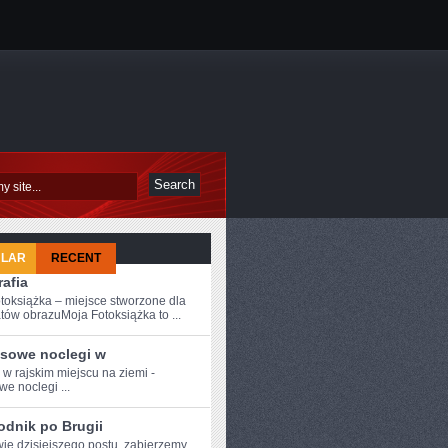
ULAR
RECENT
afia
toksiążka – miejsce stworzone dla
tów obrazuMoja Fotoksiążka to ...
sowe noclegi w
 w‍ rajskim miejscu na ziemi -
we noclegi ...
odnik po Brugii
wie dzisiejszego ​postu, zabierzemy