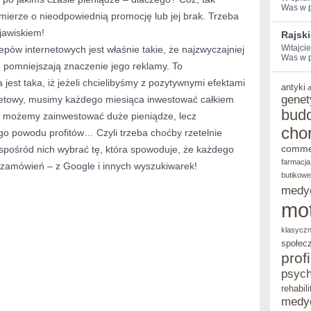
Was w po
mierze o nieodpowiednią promocję lub jej brak. Trzeba
jawiskiem!
Rajsk
Witajci
epów internetowych jest właśnie takie, że najzwyczajniej
Was w po
m pomniejszają znaczenie jego reklamy. To
jest taka, iż jeżeli chcielibyśmy z pozytywnymi efektami
antyki
genet
netowy, musimy każdego miesiąca inwestować całkiem
bud
e możemy zainwestować duże pieniądze, lecz
cho
go powodu profitów… Czyli trzeba choćby rzetelnie
comme
 spośród nich wybrać tę, która spowoduje, że każdego
farmacja
 zamówień – z Google i innych wyszukiwarek!
butikowe
medy
mo
klasycz
społec
prof
psych
rehabili
medy