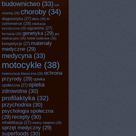
budownictwo
(33)
car
choroby
(34)
sharing
(26)
e-
diagnostyka
(27)
dieta
(26)
commerce
(28)
edukacja
egzaminy
(27)
turystyczna
(26)
genetyka
(29)
farmacja
(26)
gry
edukacyjne
(26)
hotele butikowe
(26)
materiały
korepetycje
(27)
medyczne
(29)
medycyna
(33)
motocykle
(38)
ochrona
motoryzacja klasyczna
(26)
przyrody
(29)
opieka
opieka
społeczna
(27)
zdrowotna
(30)
profilaktyka
(32)
przychodnia
(30)
psychologia społeczna
recepty
(30)
(29)
rehabilitacja
(27)
rowery miejskie
(26)
sprzęt medyczny
(29)
superfoods
(30)