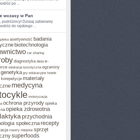
dróż‌ po‌ ...
ie wczasy w Pan
e, podróżnicy! Dzisiaj zabieramy
dróż ‌do rajskiego ...
badania
asertywność
apteka
yczne
biotechnologia
ownictwo
car sharing
roby
e-
diagnostyka
dieta
rce
egzaminy
edukacja turystyczna
genetyka
gry edukacyjne
hotele
materiały
korepetycje
medycyna
czne
tocykle
motoryzacja
ochrona przyrody
opieka
na
opieka zdrowotna
zna
ilaktyka
przychodnia
recepty
ologia społeczna
sprzęt
tacja
rowery miejskie
superfoods
czny