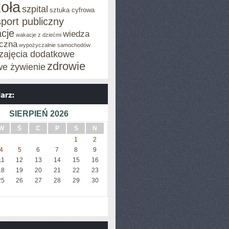
oła
szpital
sztuka cyfrowa
sport publiczny
cje
wiedza
wakacje z dziećmi
czna
wypożyczalnie samochodów
zajęcia dodatkowe
zdrowie
we żywienie
SIERPIEŃ 2026
W
Ś
C
P
S
N
1
2
4
5
6
7
8
9
11
12
13
14
15
16
18
19
20
21
22
23
25
26
27
28
29
30