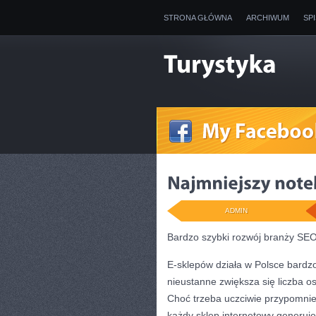
STRONA GŁÓWNA
ARCHIWUM
SP
ADMIN
Bardzo szybki rozwój branży SE
E-sklepów działa w Polsce bardzo
nieustanne zwiększa się liczba os
Choć trzeba uczciwie przypomnieć,
każdy sklep internetowy generuje