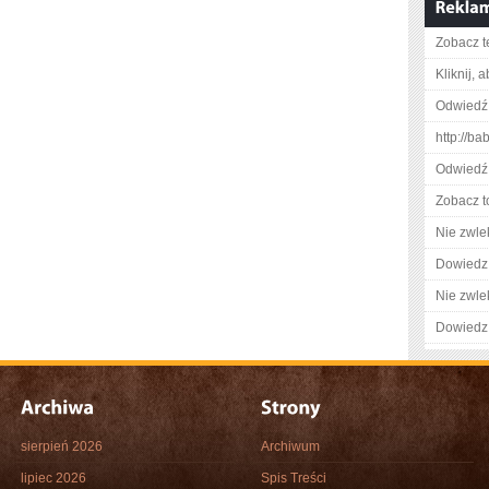
Zobacz t
Kliknij, 
Odwiedź 
http://b
Odwiedź 
Zobacz t
Nie zwlek
Dowiedz 
Nie zwlek
Dowiedz 
sierpień 2026
Archiwum
lipiec 2026
Spis Treści