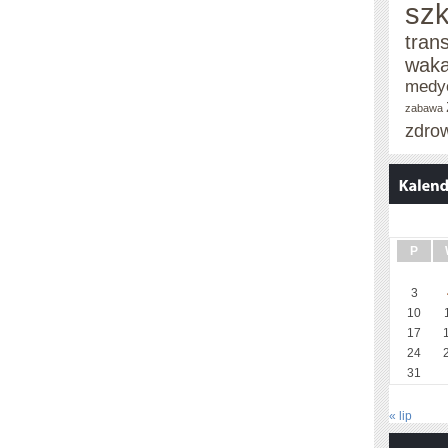
szk
tran
waka
medy
zabawa
zdro
P
3
10
17
24
31
« lip