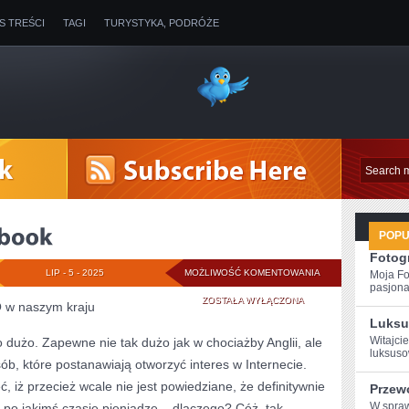
IS TREŚCI
TAGI
TURYSTYKA, PODRÓŻE
POP
Fotogr
NAJMNIEJSZY
LIP - 5 - 2025
MOŻLIWOŚĆ KOMENTOWANIA
Moja Fo
pasjona
NOTEBOOK
ZOSTAŁA WYŁĄCZONA
O w naszym kraju
Luksu
Witajcie
 dużo. Zapewne nie tak dużo jak w chociażby Anglii, ale
luksuso
ób, które postanawiają otworzyć interes w Internecie.
 iż przecież wcale nie jest powiedziane, że definitywnie
Przew
W ⁢spra
 po jakimś czasie pieniądze – dlaczego? Cóż, tak