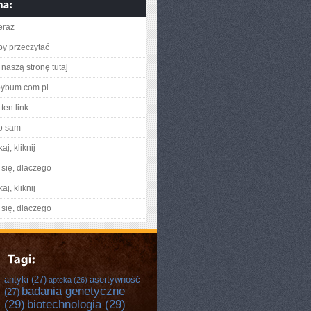
eraz
aby przeczytać
naszą stronę tutaj
abybum.com.pl
ten link
o sam
aj, kliknij
się, dlaczego
aj, kliknij
się, dlaczego
antyki
(27)
asertywność
apteka
(26)
badania genetyczne
(27)
(29)
biotechnologia
(29)