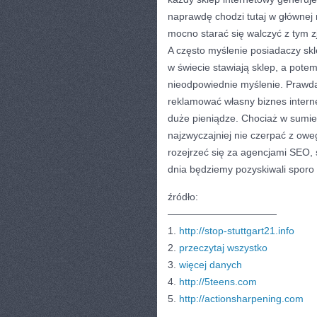
naprawdę chodzi tutaj w głównej 
mocno starać się walczyć z tym z
A często myślenie posiadaczy skl
w świecie stawiają sklep, a pote
nieodpowiednie myślenie. Prawda 
reklamować własny biznes inter
duże pieniądze. Chociaż w sumi
najzwyczajniej nie czerpać z owe
rozejrzeć się za agencjami SEO,
dnia będziemy pozyskiwali sporo
źródło:
———————————
1.
http://stop-stuttgart21.info
2.
przeczytaj wszystko
3.
więcej danych
4.
http://5teens.com
5.
http://actionsharpening.com