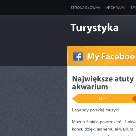
STRONA GŁÓWNA
ARCHIWUM
SP
ADMIN
Legendy polskiej muzyki
Można śmiało powiedzieć, iż ak
końcu dzięki ładnemu akwarium,