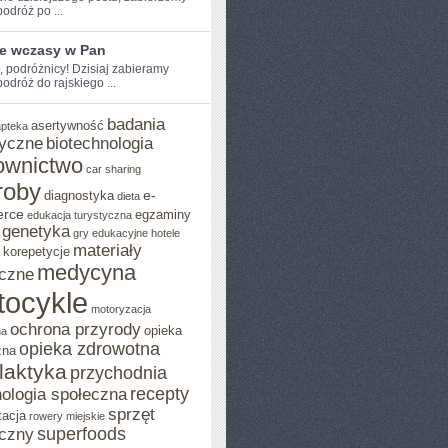
dróż‌ po‌ ...
ie wczasy w Pan
e, podróżnicy! Dzisiaj zabieramy
dróż ‌do rajskiego ...
badania
asertywność
apteka
yczne
biotechnologia
ownictwo
car sharing
roby
e-
diagnostyka
dieta
rce
egzaminy
edukacja turystyczna
genetyka
gry edukacyjne
hotele
materiały
korepetycje
medycyna
czne
tocykle
motoryzacja
ochrona przyrody
opieka
na
opieka zdrowotna
zna
ilaktyka
przychodnia
recepty
ologia społeczna
sprzęt
tacja
rowery miejskie
superfoods
czny