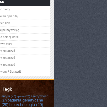
o oferty
ełen opis tutaj
ten link
aj pełną wersję
o pełnej wersji
owe fakty
by zobaczyć
by zobaczyć
by zobaczyć
gowany? Sprawdź
antyki
(27)
asertywność
apteka
(26)
badania genetyczne
(27)
(29)
biotechnologia
(29)