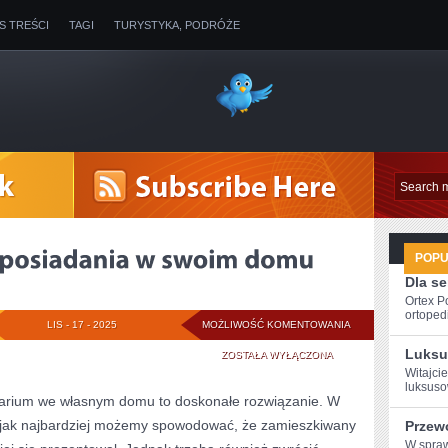
IS TREŚCI
TAGI
TURYSTYKA, PODRÓŻE
POP
Dla s
Ortex P
ortopedi
NAJWIĘKSZE
LIS - 17 - 2025
MOŻLIWOŚĆ KOMENTOWANIA
Luksu
ATUTY
ZOSTAŁA WYŁĄCZONA
Witajcie
POSIADANIA
luksuso
warium we własnym domu to doskonałe rozwiązanie. W
W
 jak najbardziej możemy spowodować, że zamieszkiwany
Przew
SWOIM
W ⁢spra