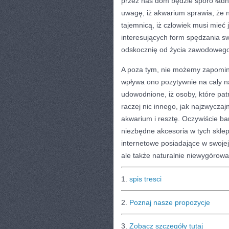
przez nas dom będzie sporo ładni
uwagę, iż akwarium sprawia, że n
tajemnicą, iż człowiek musi mieć 
interesujących form spędzania s
odskocznię od życia zawodowego
A poza tym, nie możemy zapomina
wpływa ono pozytywnie na cały n
udowodnione, iż osoby, które patr
raczej nic innego, jak najzwyczaj
akwarium i resztę. Oczywiście ba
niezbędne akcesoria w tych sklep
internetowe posiadające w swojej 
ale także naturalnie niewygórow
1.
spis tresci
2.
Poznaj nasze propozycje
3.
Zobacz szczegóły tutaj