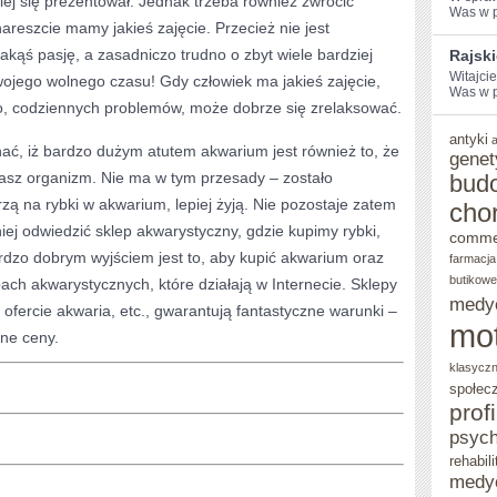
ej się prezentował. Jednak trzeba również zwrócić
Was w po
areszcie mamy jakieś zajęcie. Przecież nie jest
DOMU
jakąś pasję, a zasadniczo trudno o zbyt wiele bardziej
Rajsk
AKWARIUM
Witajci
wojego wolnego czasu! Gdy człowiek ma jakieś zajęcie,
Was w po
, codziennych problemów, może dobrze się zrelaksować.
antyki
ć, iż bardzo dużym atutem akwarium jest również to, że
genet
asz organizm. Nie ma w tym przesady – zostało
bud
zą na rybki w akwarium, lepiej żyją. Nie pozostaje zatem
cho
niej odwiedzić sklep akwarystyczny, gdzie kupimy rybki,
comme
rdzo dobrym wyjściem jest to, aby kupić akwarium oraz
farmacja
butikowe
ach akwarystycznych, które działają w Internecie. Sklepy
medy
ofercie akwaria, etc., gwarantują fantastyczne warunki –
mo
ane ceny.
klasycz
społec
prof
psych
rehabili
medy