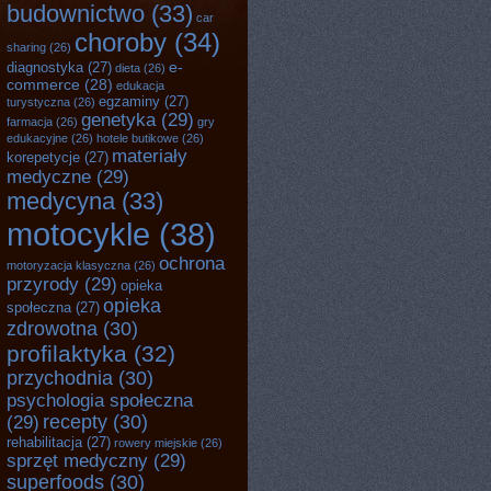
budownictwo
(33)
car
choroby
(34)
sharing
(26)
e-
diagnostyka
(27)
dieta
(26)
commerce
(28)
edukacja
egzaminy
(27)
turystyczna
(26)
genetyka
(29)
farmacja
(26)
gry
edukacyjne
(26)
hotele butikowe
(26)
materiały
korepetycje
(27)
medyczne
(29)
medycyna
(33)
motocykle
(38)
ochrona
motoryzacja klasyczna
(26)
przyrody
(29)
opieka
opieka
społeczna
(27)
zdrowotna
(30)
profilaktyka
(32)
przychodnia
(30)
psychologia społeczna
recepty
(30)
(29)
rehabilitacja
(27)
rowery miejskie
(26)
sprzęt medyczny
(29)
superfoods
(30)