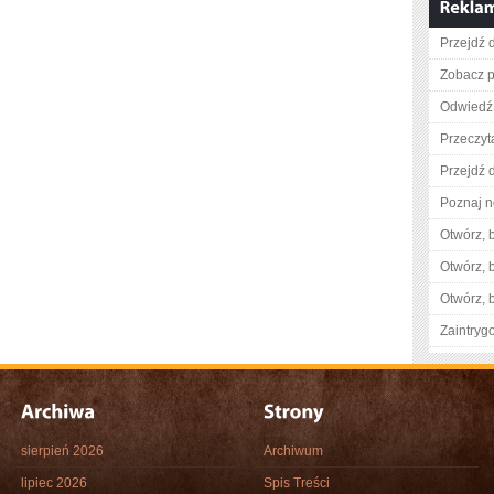
Przejdź d
Zobacz p
Odwiedź 
Przeczyt
Przejdź d
Poznaj n
Otwórz, 
Otwórz, 
Otwórz, 
Zaintry
sierpień 2026
Archiwum
lipiec 2026
Spis Treści