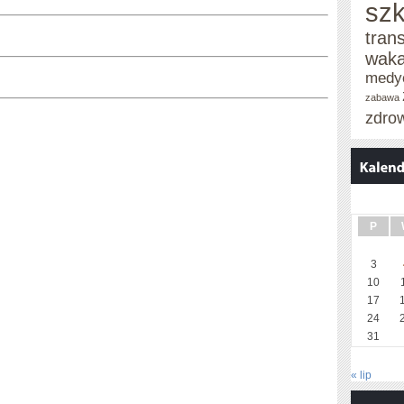
szk
tran
waka
medy
zabawa
zdro
P
3
10
17
24
31
« lip