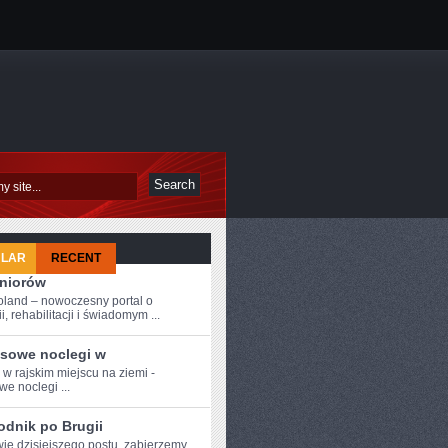
ULAR
RECENT
eniorów
oland – nowoczesny portal o
i, rehabilitacji i świadomym ...
sowe noclegi w
 w‍ rajskim miejscu na ziemi -
we noclegi ...
odnik po Brugii
wie dzisiejszego ​postu, zabierzemy