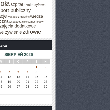
oła
szpital
sztuka cyfrowa
sport publiczny
cje
wiedza
wakacje z dziećmi
czna
wypożyczalnie samochodów
zajęcia dodatkowe
zdrowie
we żywienie
SIERPIEŃ 2026
W
Ś
C
P
S
N
1
2
4
5
6
7
8
9
11
12
13
14
15
16
18
19
20
21
22
23
25
26
27
28
29
30